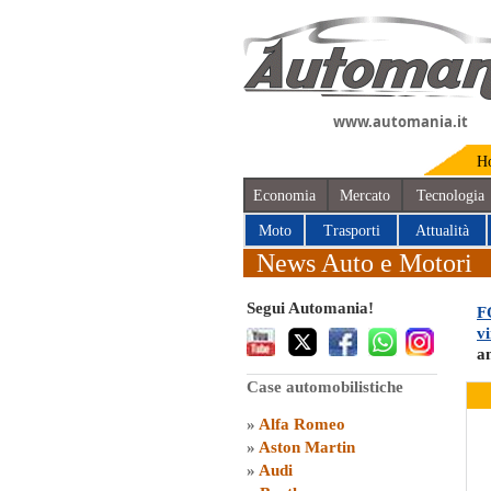
www.automania.it
H
Economia
Mercato
Tecnologia
Moto
Trasporti
Attualità
News Auto e Motori
Segui Automania!
F
v
a
Case automobilistiche
»
Alfa Romeo
»
Aston Martin
»
Audi