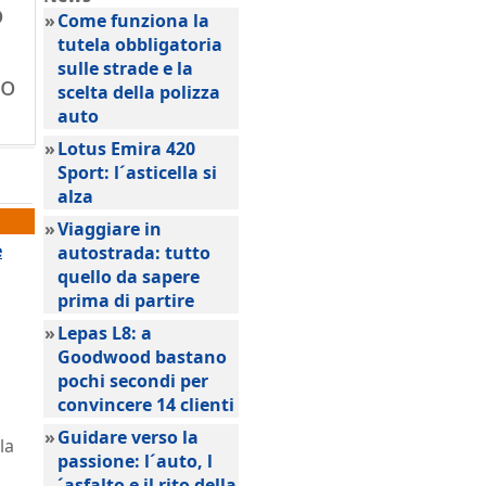
o
»
Come funziona la
tutela obbligatoria
sulle strade e la
no
scelta della polizza
auto
»
Lotus Emira 420
Sport: l´asticella si
alza
»
Viaggiare in
e
autostrada: tutto
quello da sapere
prima di partire
»
Lepas L8: a
Goodwood bastano
pochi secondi per
convincere 14 clienti
»
Guidare verso la
la
passione: l´auto, l
´asfalto e il rito della