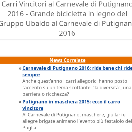
Carri Vincitori al Carnevale di Putignan
2016 - Grande bicicletta in legno del
Gruppo Ubaldo al Carnevale di Putigna
2016
News Correlate
»
Carnevale di Putignano 2016: ride bene chi rid
sempre
Anche quest’anno i carri allegorici hanno posto
l’accento su un tema scottante: “la diversità”, una
barriera o ricchezza?
»
Putignano in maschera 2015: ecco il carro
vincitore
Al Carnevale di Putignano, maschere, giullari e
allegre brigate animano l´evento più festaiolo del
Puglia