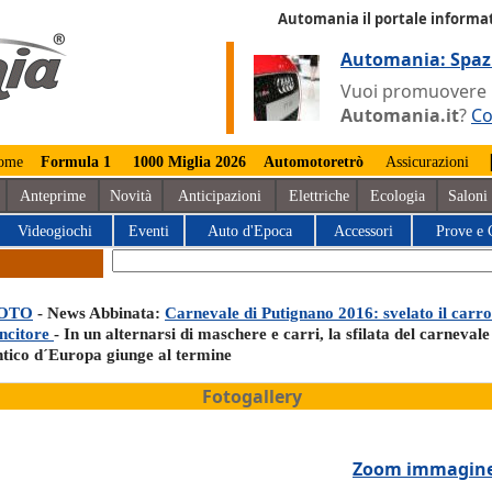
Automania il portale informat
Automania: Spaz
Vuoi promuovere la
Automania.it
?
Co
ome
Formula 1
1000 Miglia 2026
Automotoretrò
Assicurazioni
Anteprime
Novità
Anticipazioni
Elettriche
Ecologia
Saloni
Videogiochi
Eventi
Auto d'Epoca
Accessori
Prove e 
OTO
- News Abbinata:
Carnevale di Putignano 2016: svelato il carro
incitore
- In un alternarsi di maschere e carri, la sfilata del carnevale
ntico d´Europa giunge al termine
Fotogallery
Zoom immagin