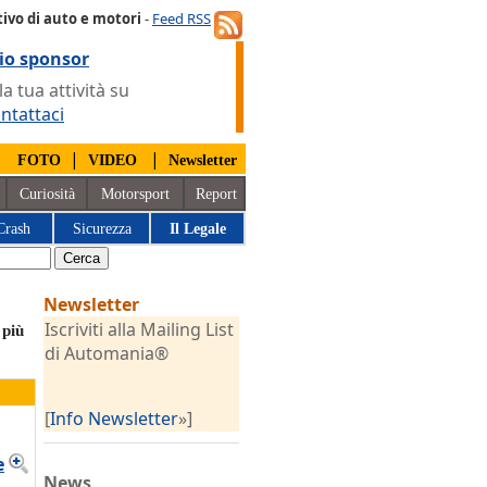
ivo di auto e motori
-
Feed RSS
io sponsor
 tua attività su
ntattaci
|
|
|
FOTO
VIDEO
Newsletter
Curiosità
Motorsport
Report
Crash
Sicurezza
Il Legale
Newsletter
Iscriviti alla Mailing List
 più
di Automania®
[
Info Newsletter
»]
e
News