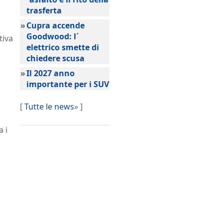
trasferta
»
Cupra accende
Goodwood: l´
tiva
elettrico smette di
chiedere scusa
»
Il 2027 anno
importante per i SUV
[
Tutte le news
» ]
a i