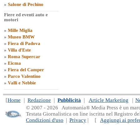
»
Salone di Pechino
Fiere ed eventi auto e
motori
»
Mille Miglia
»
Museo BMW
»
Fiera di Padova
»
Villa d'Este
»
Roma Supercar
»
Eicma
»
Fiera del Camper
»
Parco Valentino
»
Valli e Nebbie
[
Home
|
Redazione
|
Pubblicità
|
Article Marketing
|
N
© 2007 - 20
26 Automania® Media Press è un marchio 
Testata Giornalistica on line iscritta nel Registro d
Condizioni d'uso
|
Privacy
| [
Aggiungi ai prefer