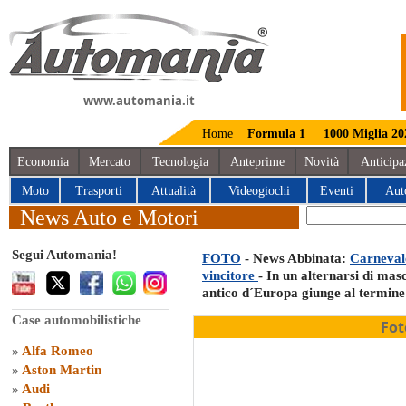
www.automania.it
Home
Formula 1
1000 Miglia 20
Economia
Mercato
Tecnologia
Anteprime
Novità
Anticipa
Moto
Trasporti
Attualità
Videogiochi
Eventi
Aut
News Auto e Motori
Segui Automania!
FOTO
- News Abbinata:
Carnevale
vincitore
- In un alternarsi di masc
antico d´Europa giunge al termine
Case automobilistiche
Fot
»
Alfa Romeo
»
Aston Martin
»
Audi