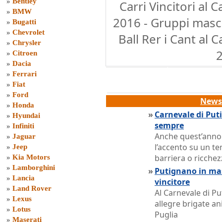
»
Bentley
Carri Vincitori al 
»
BMW
2016 - Gruppi masc
»
Bugatti
»
Chevrolet
Ball Rer i Cant al 
»
Chrysler
»
Citroen
»
Dacia
»
Ferrari
»
Fiat
»
Ford
News 
»
Honda
»
Carnevale di Puti
»
Hyundai
sempre
»
Infiniti
Anche quest’anno 
»
Jaguar
l’accento su un te
»
Jeep
barriera o ricchez
»
Kia Motors
»
Lamborghini
»
Putignano in mas
»
Lancia
vincitore
»
Land Rover
Al Carnevale di Pu
»
Lexus
allegre brigate an
»
Lotus
Puglia
»
Maserati