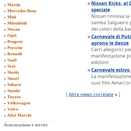
»
Nissan Kicks, al 
»
Mazda
speciale
»
Mercedes-Benz
Nissan rinnova la 
»
Mini
samba Salgueiro p
»
Mitsubishi
dei colori della b
»
Nissan
»
Opel
»
Carnevale di Put
»
Peugeot
aprono le danze
»
Porsche
Carri allegorici per
»
Renault
manifestazione pi
»
Saab
edizioni
»
Seat
»
Carnevale estivo
»
Skoda
La manifestazione 
»
Smart
suoi film Amarcord
»
Subaru
»
Suzuki
[
Altre news correlate
»
]
»
Toyota
»
Volkswagen
»
Volvo
»
Altri Marchi
Assicurazione e servizi