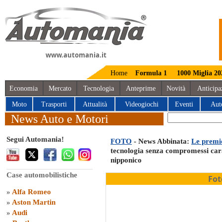
www.automania.it
Home
Formula 1
1000 Miglia 20
Economia
Mercato
Tecnologia
Anteprime
Novità
Anticipa
Moto
Trasporti
Attualità
Videogiochi
Eventi
Aut
News Auto e Motori
Segui Automania!
FOTO
- News Abbinata:
Le premi
tecnologia senza compromessi car
nipponico
Case automobilistiche
Fot
»
Alfa Romeo
»
Aston Martin
»
Audi