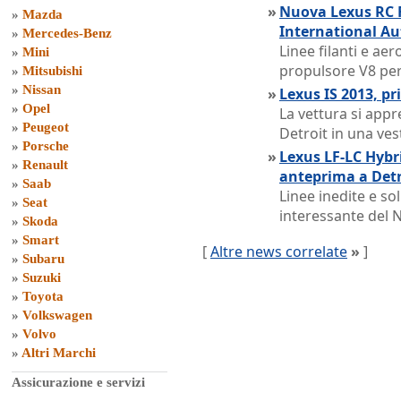
»
Nuova Lexus RC 
»
Mazda
International A
»
Mercedes-Benz
Linee filanti e a
»
Mini
propulsore V8 per
»
Mitsubishi
»
Nissan
»
Lexus IS 2013, pr
»
Opel
La vettura si appr
»
Peugeot
Detroit in una ves
»
Porsche
»
Lexus LF-LC Hybr
»
Renault
anteprima a Detr
»
Saab
Linee inedite e so
»
Seat
interessante del 
»
Skoda
»
Smart
[
Altre news correlate
»
]
»
Subaru
»
Suzuki
»
Toyota
»
Volkswagen
»
Volvo
»
Altri Marchi
Assicurazione e servizi