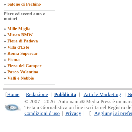
»
Salone di Pechino
Fiere ed eventi auto e
motori
»
Mille Miglia
»
Museo BMW
»
Fiera di Padova
»
Villa d'Este
»
Roma Supercar
»
Eicma
»
Fiera del Camper
»
Parco Valentino
»
Valli e Nebbie
[
Home
|
Redazione
|
Pubblicità
|
Article Marketing
|
N
© 2007 - 20
26 Automania® Media Press è un marchio 
Testata Giornalistica on line iscritta nel Registro d
Condizioni d'uso
|
Privacy
| [
Aggiungi ai prefer