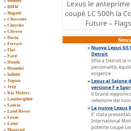
»
Bentley
Lexus le anteprime d
»
BMW
coupè LC 500h la Co
»
Bugatti
»
Chevrolet
Future – Flags
»
Chrysler
»
Citroen
»
Dacia
News 
»
Ferrari
»
Nuova Lexus GS F
»
Fiat
Detroit
»
Ford
Sfila a Detroit la
»
Honda
personalità, equil
»
Hyundai
esigenze
»
Infiniti
»
Lexus al Salone d
»
Jaguar
»
Jeep
versione F e Spor
»
Kia Motors
Il brand nipponic
»
Lamborghini
selezione dei suoi
»
Lancia
»
La nuova Lexus R
»
Land Rover
E’ stata presentat
»
Lexus
International Mot
»
Lotus
potente coupé Le
»
Maserati