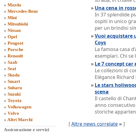
strada, in chiav
»
Mazda
»
Una cena in ross
»
Mercedes-Benz
In 37 splendide pia
»
Mini
ospiti in unico gra
»
Mitsubishi
per un brindisi s
»
Nissan
»
Vuoi acquistare u
»
Opel
Coys
»
Peugeot
La famosa casa d’
»
Porsche
esemplari. Chi se 
»
Renault
»
Saab
»
Le 7 concept car 
»
Seat
Le collezioni di co
»
Skoda
Elégance Richard 
»
Smart
»
Le stars holiwood
»
Subaru
scena
»
Suzuki
Il castello di Chan
»
Toyota
anno consecutivo 
»
Volkswagen
storiche apparten
»
Volvo
»
Altri Marchi
[
Altre news correlate
»
]
Assicurazione e servizi