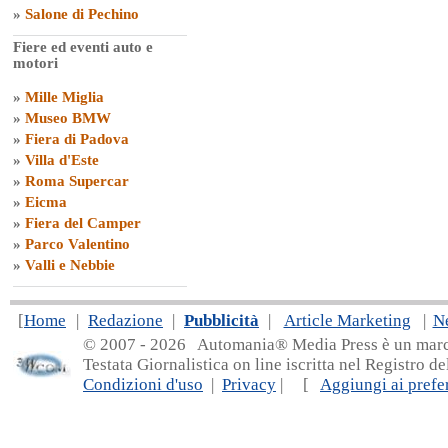
»
Salone di Pechino
Fiere ed eventi auto e
motori
»
Mille Miglia
»
Museo BMW
»
Fiera di Padova
»
Villa d'Este
»
Roma Supercar
»
Eicma
»
Fiera del Camper
»
Parco Valentino
»
Valli e Nebbie
[
Home
|
Redazione
|
Pubblicità
|
Article Marketing
|
N
© 2007 - 20
26 Automania® Media Press è un marchio 
Testata Giornalistica on line iscritta nel Registro d
Condizioni d'uso
|
Privacy
| [
Aggiungi ai prefer