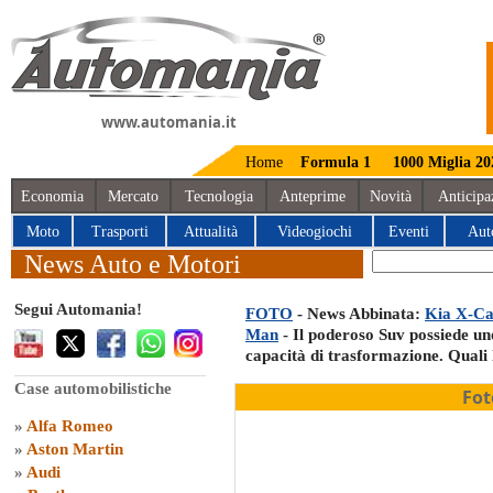
www.automania.it
Home
Formula 1
1000 Miglia 20
Economia
Mercato
Tecnologia
Anteprime
Novità
Anticipa
Moto
Trasporti
Attualità
Videogiochi
Eventi
Aut
News Auto e Motori
Segui Automania!
FOTO
- News Abbinata:
Kia X-Car
Man
- Il poderoso Suv possiede uno 
capacità di trasformazione. Quali
Case automobilistiche
Fot
»
Alfa Romeo
»
Aston Martin
»
Audi