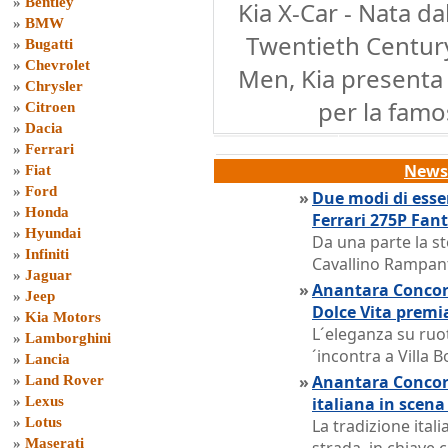
»
Bentley
Kia X-Car - Nata da
»
BMW
Twentieth Century 
»
Bugatti
»
Chevrolet
Men, Kia presenta 
»
Chrysler
per la famo
»
Citroen
»
Dacia
»
Ferrari
News 
»
Fiat
»
Ford
»
Due modi di esser
»
Honda
Ferrari 275P Fant
»
Hyundai
Da una parte la sto
»
Infiniti
Cavallino Rampan
»
Jaguar
»
Anantara Concors
»
Jeep
Dolce Vita premi
»
Kia Motors
L´eleganza su ruot
»
Lamborghini
´incontra a Villa 
»
Lancia
»
Anantara Concors
»
Land Rover
»
Lexus
italiana in scena
»
Lotus
La tradizione ital
»
Maserati