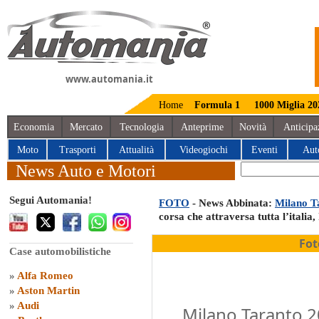
www.automania.it
Home
Formula 1
1000 Miglia 20
Economia
Mercato
Tecnologia
Anteprime
Novità
Anticipa
Moto
Trasporti
Attualità
Videogiochi
Eventi
Aut
News Auto e Motori
Segui Automania!
FOTO
- News Abbinata:
Milano Ta
corsa che attraversa tutta l’italia, 
Fot
Case automobilistiche
»
Alfa Romeo
»
Aston Martin
»
Audi
Milano Taranto 20