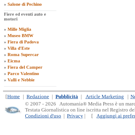
»
Salone di Pechino
Fiere ed eventi auto e
motori
»
Mille Miglia
»
Museo BMW
»
Fiera di Padova
»
Villa d'Este
»
Roma Supercar
»
Eicma
»
Fiera del Camper
»
Parco Valentino
»
Valli e Nebbie
[
Home
|
Redazione
|
Pubblicità
|
Article Marketing
|
N
© 2007 - 20
26 Automania® Media Press è un marchio 
Testata Giornalistica on line iscritta nel Registro d
Condizioni d'uso
|
Privacy
| [
Aggiungi ai prefer