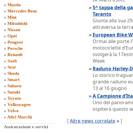
»
Mazda
»
5^ tappa della ga
»
Mercedes-Benz
Taranto
»
Mini
Giunta alla sua 29
»
Mitsubishi
attraversa la terr
»
Nissan
»
European Bike W
»
Opel
Ormai alle porte l
»
Peugeot
motociclette d’Eur
»
Porsche
svolgerà la 17esi
»
Renault
Week
»
Saab
»
Seat
»
Raduno Harley-D
»
Skoda
Lo storico tragua
»
Smart
grande raduno e
»
Subaru
13 al 16 giugno
»
Suzuki
»
A Campione d’Ita
»
Toyota
Uno dei panorami 
»
Volkswagen
ospiterà questo w
»
Volvo
»
Altri Marchi
[
Altre news correlate
»
]
Assicurazione e servizi