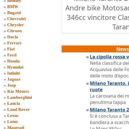
»
Bentley
Andre bike Motosa
»
BMW
»
Bugatti
346cc vincitore Cla
»
Chevrolet
Tara
»
Chrysler
»
Citroen
»
Dacia
»
Ferrari
News 
»
Fiat
»
Ford
»
La cipolla rossa 
»
Honda
Nella classifica de
»
Hyundai
Acquaviva delle Fo
»
Infiniti
delle moto d’epoc
»
Jaguar
»
Milano Taranto, i
»
Jeep
ruote
»
Kia Motors
La carovana dei mo
»
Lamborghini
penultima tappa
»
Lancia
»
Milano Taranto 201
»
Land Rover
Si è conclusa a Ta
»
Lexus
»
Lotus
bandiera a scacchi
»
Maserati
Le Mans 850cc