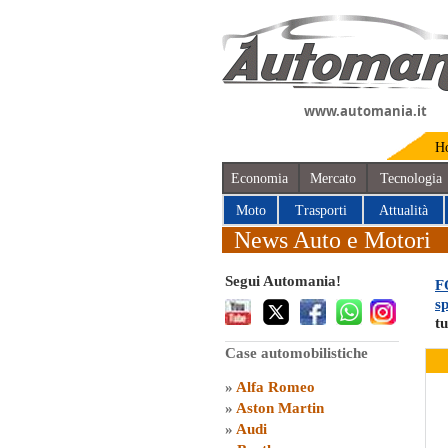
www.automania.it
H
Economia
Mercato
Tecnologia
Moto
Trasporti
Attualità
News Auto e Motori
Segui Automania!
F
s
tu
Case automobilistiche
»
Alfa Romeo
»
Aston Martin
»
Audi