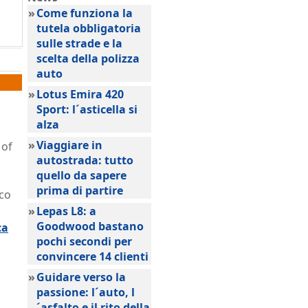
»
Come funziona la
tutela obbligatoria
sulle strade e la
scelta della polizza
auto
»
Lotus Emira 420
Sport: l´asticella si
alza
»
Viaggiare in
 of
autostrada: tutto
quello da sapere
prima di partire
rco
»
Lepas L8: a
Goodwood bastano
ca
pochi secondi per
convincere 14 clienti
»
Guidare verso la
passione: l´auto, l
´asfalto e il rito della