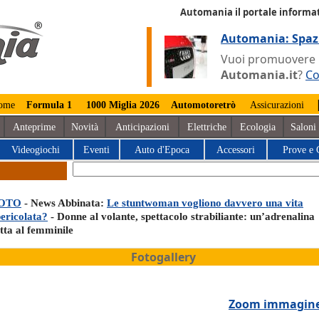
Automania il portale informat
Automania: Spaz
Vuoi promuovere la
Automania.it
?
Co
ome
Formula 1
1000 Miglia 2026
Automotoretrò
Assicurazioni
Anteprime
Novità
Anticipazioni
Elettriche
Ecologia
Saloni
Videogiochi
Eventi
Auto d'Epoca
Accessori
Prove e 
OTO
- News Abbinata:
Le stuntwoman vogliono davvero una vita
pericolata?
- Donne al volante, spettacolo strabiliante: un’adrenalina
tta al femminile
Fotogallery
Zoom immagin