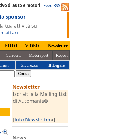
ivo di auto e motori
-
Feed RSS
io sponsor
 tua attività su
ntattaci
|
|
|
FOTO
VIDEO
Newsletter
Curiosità
Motorsport
Report
Crash
Sicurezza
Il Legale
Newsletter
Iscriviti alla Mailing List
di Automania®
[
Info Newsletter
»]
e
News