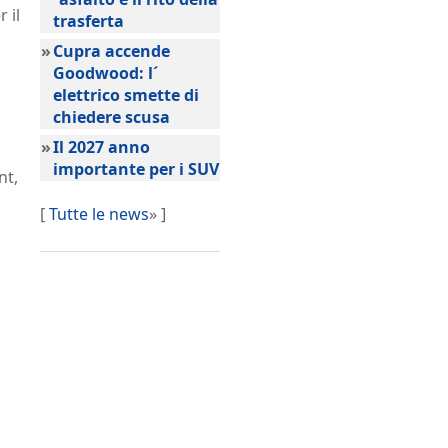
 il
trasferta
»
Cupra accende
Goodwood: l´
elettrico smette di
chiedere scusa
»
Il 2027 anno
importante per i SUV
nt,
[
Tutte le news
» ]