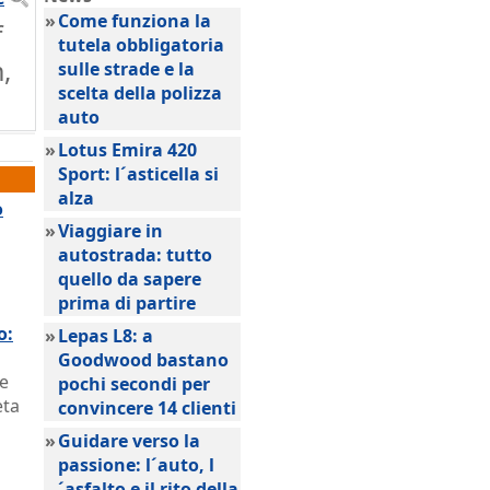
»
Come funziona la
f
tutela obbligatoria
,
sulle strade e la
scelta della polizza
auto
»
Lotus Emira 420
Sport: l´asticella si
alza
o
»
Viaggiare in
autostrada: tutto
quello da sapere
prima di partire
o:
»
Lepas L8: a
Goodwood bastano
le
pochi secondi per
eta
convincere 14 clienti
»
Guidare verso la
passione: l´auto, l
´asfalto e il rito della