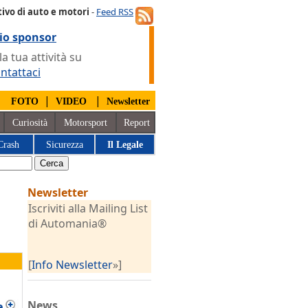
ivo di auto e motori
-
Feed RSS
io sponsor
 tua attività su
ntattaci
|
|
|
FOTO
VIDEO
Newsletter
Curiosità
Motorsport
Report
Crash
Sicurezza
Il Legale
Newsletter
Iscriviti alla Mailing List
di Automania®
[
Info Newsletter
»]
News
e