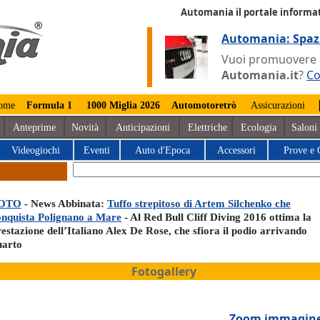
Automania il portale informat
Automania: Spaz
Vuoi promuovere la
Automania.it
?
Co
ome
Formula 1
1000 Miglia 2026
Automotoretrò
Assicurazioni
Anteprime
Novità
Anticipazioni
Elettriche
Ecologia
Saloni
Videogiochi
Eventi
Auto d'Epoca
Accessori
Prove e 
OTO
- News Abbinata:
Tuffo strepitoso di Artem Silchenko che
onquista Polignano a Mare
- Al Red Bull Cliff Diving 2016 ottima la
estazione dell’Italiano Alex De Rose, che sfiora il podio arrivando
uarto
Fotogallery
Zoom immagin