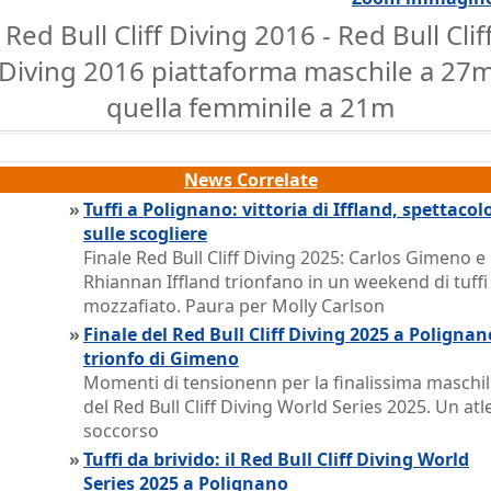
Red Bull Cliff Diving 2016 - Red Bull Clif
Diving 2016 piattaforma maschile a 27m
quella femminile a 21m
News Correlate
»
Tuffi a Polignano: vittoria di Iffland, spettacol
sulle scogliere
Finale Red Bull Cliff Diving 2025: Carlos Gimeno e
Rhiannan Iffland trionfano in un weekend di tuffi
mozzafiato. Paura per Molly Carlson
»
Finale del Red Bull Cliff Diving 2025 a Polignan
trionfo di Gimeno
Momenti di tensionenn per la finalissima maschi
del Red Bull Cliff Diving World Series 2025. Un atl
soccorso
»
Tuffi da brivido: il Red Bull Cliff Diving World
Series 2025 a Polignano