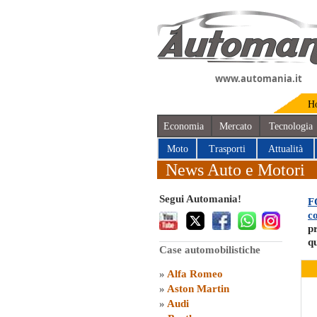
www.automania.it
H
Economia
Mercato
Tecnologia
Moto
Trasporti
Attualità
News Auto e Motori
Segui Automania!
F
c
pr
q
Case automobilistiche
»
Alfa Romeo
»
Aston Martin
»
Audi