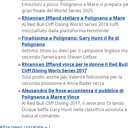
Emozioni a picco: Polignano a Mare si prepara per
gran finale del World Series 2025
»
Rhiannan Iffland stellare a Polignano a Mare
Al Red Bull Cliff Diving World Series 2018 tuffi
mozziafiato dalla piattaforma femminile
»
Finalissima a Polignano: Gary Hunt il Re di
Polignano
Settimo titolo su dieci per il campione Inglese Hu
secondo l’americano Steven LoBue
»
Rhiannan Iffland vince per le donne il Red Bull
Cliff Diving Worls Series 2017
Soul podio anche Jaki Valente felicissima per la
seconda posizione e Anna Bader terza
»
Alessandro De Rose accontenta il pubblico di
Polignano a Mare e Vince
Al Red Bull Cliff Diving 2017, il veterano Orlando
Duque beffa Gary Hunt nella classifica assoluta e
balza al comando
Altre news correlate
»
]