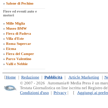
»
Salone di Pechino
Fiere ed eventi auto e
motori
»
Mille Miglia
»
Museo BMW
»
Fiera di Padova
»
Villa d'Este
»
Roma Supercar
»
Eicma
»
Fiera del Camper
»
Parco Valentino
»
Valli e Nebbie
[
Home
|
Redazione
|
Pubblicità
|
Article Marketing
|
N
© 2007 - 20
26 Automania® Media Press è un marchio 
Testata Giornalistica on line iscritta nel Registro d
Condizioni d'uso
|
Privacy
| [
Aggiungi ai prefer