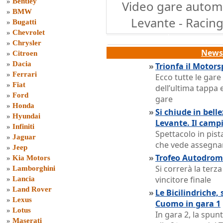
»
Bentley
Video gare automo
»
BMW
Levante - Racing
»
Bugatti
»
Chevrolet
»
Chrysler
News 
»
Citroen
»
Dacia
»
Trionfa il Motors
»
Ferrari
Ecco tutte le gar
»
Fiat
dell’ultima tappa ed
»
Ford
gare
»
Honda
»
Si chiude in bell
»
Hyundai
Levante. Il camp
»
Infiniti
Spettacolo in pist
»
Jaguar
che vede assegnare
»
Jeep
»
Trofeo Autodromo 
»
Kia Motors
Si correrà la terz
»
Lamborghini
vincitore finale
»
Lancia
»
Land Rover
»
Le Bicilindriche,
»
Lexus
Cuomo in gara 1
»
Lotus
In gara 2, la spun
»
Maserati