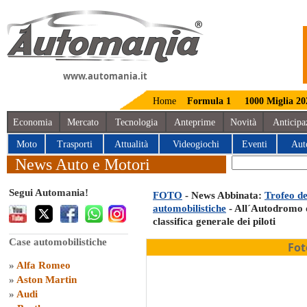
www.automania.it
Home
Formula 1
1000 Miglia 20
Economia
Mercato
Tecnologia
Anteprime
Novità
Anticipa
Moto
Trasporti
Attualità
Videogiochi
Eventi
Aut
News Auto e Motori
Segui Automania!
FOTO
- News Abbinata:
Trofeo de
automobilistiche
- All´Autodromo d
classifica generale dei piloti
Case automobilistiche
Fot
»
Alfa Romeo
»
Aston Martin
»
Audi