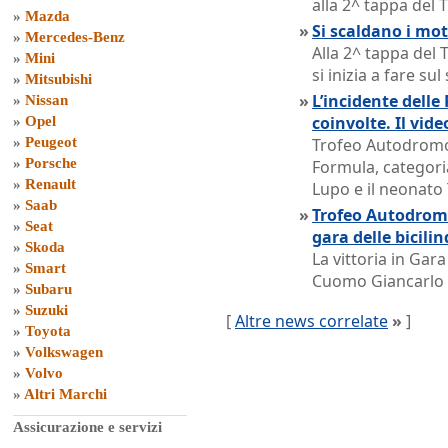
alla 2^ tappa del 
»
Mazda
»
Si scaldano i mot
»
Mercedes-Benz
Alla 2^ tappa del
»
Mini
si inizia a fare sul
»
Mitsubishi
»
L’incidente delle
»
Nissan
coinvolte. Il vide
»
Opel
»
Peugeot
Trofeo Autodromo 
»
Porsche
Formula, categori
»
Renault
Lupo e il neonato
»
Saab
»
Trofeo Autodromo
»
Seat
gara delle bicili
»
Skoda
La vittoria in Gar
»
Smart
Cuomo Giancarlo s
»
Subaru
»
Suzuki
[
Altre news correlate
»
]
»
Toyota
»
Volkswagen
»
Volvo
»
Altri Marchi
Assicurazione e servizi