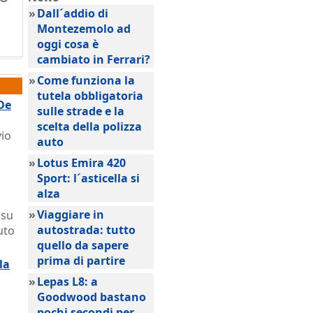
»
Dall´addio di
Montezemolo ad
oggi cosa è
cambiato in Ferrari?
»
Come funziona la
tutela obbligatoria
De
sulle strade e la
scelta della polizza
vio
auto
»
Lotus Emira 420
Sport: l´asticella si
alza
»
Viaggiare in
 su
autostrada: tutto
uto
quello da sapere
prima di partire
la
»
Lepas L8: a
Goodwood bastano
pochi secondi per