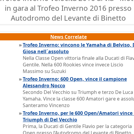
in gara al Trofeo Inverno 2016 presso
Autodromo del Levante di Binetto
News Correlate
»
Trofeo Inverno: vincono le Yamaha di Belviso, 
Giosa nell´assoluto
Nella Classe Open vittoria finale alla Ducati di Fla
Gentile. Nella 600 Rookies vince invece Liscio
Massimo su Suzuki
»
Trofeo Inverno: 600 Open, vince il campione
Alessandro Nocco
Secondo Del Vecchio su Triumph e terzo De Luca
Yamaha. Vince la classe 600 Amatori gare e assol
Santeramo Vincenzo
»
Trofeo Inverno, per le 600 Open/Amatori vince 
Triumph di Del Vecchio
Prima, la Ducati di Gentile Flavio per la categoria
Open presso l’Autodromo del Levante di Binetto.