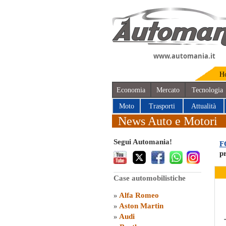
www.automania.it
H
Economia
Mercato
Tecnologia
Moto
Trasporti
Attualità
News Auto e Motori
Segui Automania!
F
p
Case automobilistiche
»
Alfa Romeo
»
Aston Martin
»
Audi