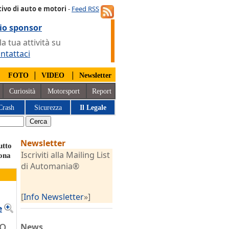
ivo di auto e motori
-
Feed RSS
io sponsor
 tua attività su
ntattaci
|
|
|
FOTO
VIDEO
Newsletter
Curiosità
Motorsport
Report
Crash
Sicurezza
Il Legale
Newsletter
utto
Iscriviti alla Mailing List
rona
di Automania®
[
Info Newsletter
»]
e
to
News