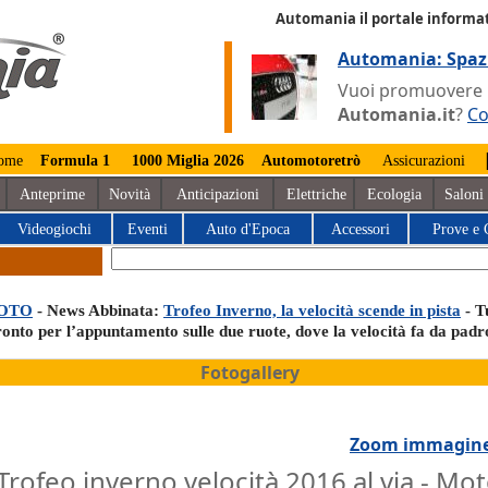
Automania il portale informat
Automania: Spaz
Vuoi promuovere la
Automania.it
?
Co
ome
Formula 1
1000 Miglia 2026
Automotoretrò
Assicurazioni
Anteprime
Novità
Anticipazioni
Elettriche
Ecologia
Saloni
Videogiochi
Eventi
Auto d'Epoca
Accessori
Prove e 
OTO
- News Abbinata:
Trofeo Inverno, la velocità scende in pista
- T
ronto per l’appuntamento sulle due ruote, dove la velocità fa da pad
Fotogallery
Zoom immagin
Trofeo inverno velocità 2016 al via - Mo