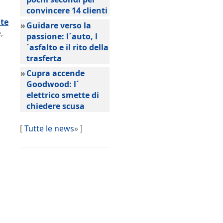
convincere 14 clienti
nte
»
Guidare verso la
,
passione: l´auto, l
´asfalto e il rito della
trasferta
»
Cupra accende
Goodwood: l´
elettrico smette di
chiedere scusa
[
Tutte le news
» ]