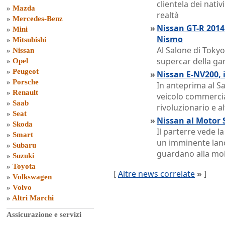
clientela dei nativ
»
Mazda
realtà
»
Mercedes-Benz
»
Nissan GT-R 2014
»
Mini
Nismo
»
Mitsubishi
Al Salone di Tokyo 
»
Nissan
supercar della g
»
Opel
»
Peugeot
»
Nissan E-NV200, i
»
Porsche
In anteprima al Sa
»
Renault
veicolo commercial
»
Saab
rivoluzionario e a
»
Seat
»
Nissan al Motor 
»
Skoda
Il parterre vede l
»
Smart
un imminente lanc
»
Subaru
guardano alla mob
»
Suzuki
»
Toyota
[
Altre news correlate
»
]
»
Volkswagen
»
Volvo
»
Altri Marchi
Assicurazione e servizi