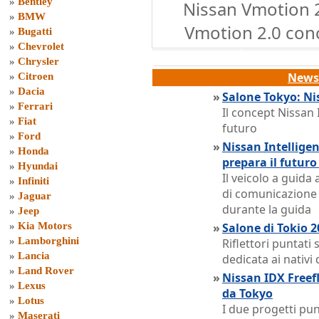
»
Bentley
Nissan Vmotion 2
»
BMW
Vmotion 2.0 conc
»
Bugatti
»
Chevrolet
»
Chrysler
News 
»
Citroen
»
Dacia
»
Salone Tokyo: Nis
»
Ferrari
Il concept Nissan 
»
Fiat
futuro
»
Ford
»
Nissan Intelligen
»
Honda
prepara il futuro
»
Hyundai
Il veicolo a guid
»
Infiniti
di comunicazione 
»
Jaguar
durante la guida
»
Jeep
»
Kia Motors
»
Salone di Tokio 2
»
Lamborghini
Riflettori puntati
»
Lancia
dedicata ai nativi d
»
Land Rover
»
Nissan IDX Freef
»
Lexus
da Tokyo
»
Lotus
I due progetti pun
»
Maserati