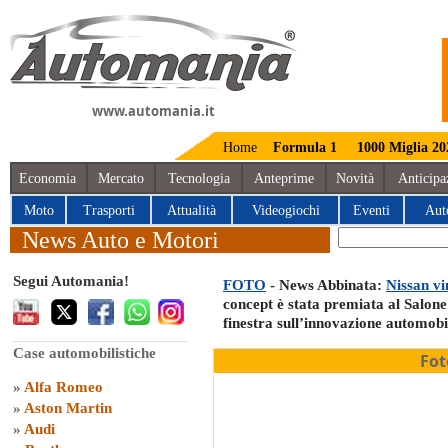
www.automania.it
Home
Formula 1
1000 Miglia 20
Economia
Mercato
Tecnologia
Anteprime
Novità
Anticipa
Moto
Trasporti
Attualità
Videogiochi
Eventi
Aut
News Auto e Motori
Segui Automania!
FOTO
- News Abbinata:
Nissan vi
concept è stata premiata al Salone
finestra sull’innovazione automobil
Case automobilistiche
Fot
»
Alfa Romeo
»
Aston Martin
»
Audi