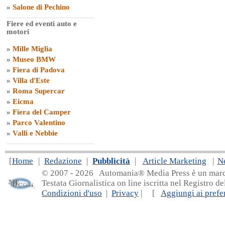
»
Salone di Pechino
Fiere ed eventi auto e
motori
»
Mille Miglia
»
Museo BMW
»
Fiera di Padova
»
Villa d'Este
»
Roma Supercar
»
Eicma
»
Fiera del Camper
»
Parco Valentino
»
Valli e Nebbie
[
Home
|
Redazione
|
Pubblicità
|
Article Marketing
|
N
© 2007 - 20
26 Automania® Media Press è un marchio 
Testata Giornalistica on line iscritta nel Registro d
Condizioni d'uso
|
Privacy
| [
Aggiungi ai prefer