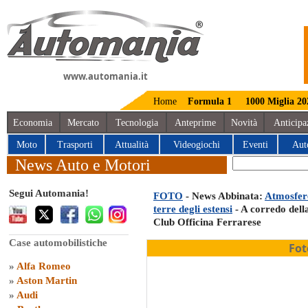
www.automania.it
Home
Formula 1
1000 Miglia 20
Economia
Mercato
Tecnologia
Anteprime
Novità
Anticipa
Moto
Trasporti
Attualità
Videogiochi
Eventi
Aut
News Auto e Motori
Segui Automania!
FOTO
- News Abbinata:
Atmosfere 
terre degli estensi
- A corredo della
Club Officina Ferrarese
Case automobilistiche
Fot
»
Alfa Romeo
»
Aston Martin
»
Audi