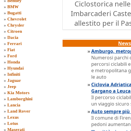
»
Bentley
Ciclostorica nelle
»
BMW
Imbarcaderi Castel
»
Bugatti
»
Chevrolet
allestito per il P
»
Chrysler
»
Citroen
»
Dacia
News 
»
Ferrari
»
Fiat
»
Amburgo, metropo
»
Ford
Numerosi parchi cit
»
Honda
percorsi ciclabili 
»
Hyundai
e metropolitana g
»
Infiniti
le auto
»
Jaguar
»
Ciclovia Adriatica
»
Jeep
Gargano a Leuca
»
Kia Motors
Il percorso ciclab
»
Lamborghini
un viaggio sicuro 
»
Lancia
»
Auto sempre più o
»
Land Rover
Il comune di Firenz
»
Lexus
»
Lotus
pedoni aumentand
»
Maserati