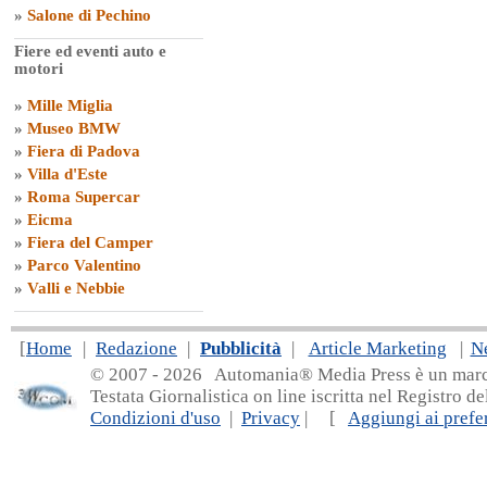
»
Salone di Pechino
Fiere ed eventi auto e
motori
»
Mille Miglia
»
Museo BMW
»
Fiera di Padova
»
Villa d'Este
»
Roma Supercar
»
Eicma
»
Fiera del Camper
»
Parco Valentino
»
Valli e Nebbie
[
Home
|
Redazione
|
Pubblicità
|
Article Marketing
|
N
© 2007 - 20
26 Automania® Media Press è un marchio 
Testata Giornalistica on line iscritta nel Registro d
Condizioni d'uso
|
Privacy
| [
Aggiungi ai prefer