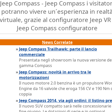
Jeep Compass - Jeep Compass i visitator
potranno vivere un´esperienza in realt
virtuale, grazie al configuratore Jeep VR 
Jeep Compass configuratore
News Correlate
»
Jeep Compass Trailhawk: parte il lancio
commerciale
Presentata negli showroom la nuova versione de
gamma Compass
»
Jeep Compass: novità in arrivo tra le
motorizzazioni
Il nuovo motore 2.0 benzina è un propulsore Wo
Engine da 16 valvole che eroga 156 CV e 190 Nm 
coppia
»
Jeep Compass 2014, via agli ordini: il listino pre
Il nuovo SUV compatto sarà nelle concessionarie
fine giugno. Le dotazioni di serie e in optional