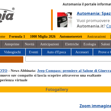
Automania il portale informat
Automania: Spaz
Vuoi promuovere la
Automania.it
?
Co
ome
Formula 1
1000 Miglia 2026
Automotoretrò
Assicurazioni
Anteprime
Novità
Anticipazioni
Elettriche
Ecologia
Saloni
Videogiochi
Eventi
Auto d'Epoca
Accessori
Prove e 
OTO
- News Abbinata:
Jeep Compass: premiere al Salone di Ginevr
 nuovo suv compatto si lascia scoprire attraverso una esaltante
sperienza virtuale
Fotogallery
Zoom immagin