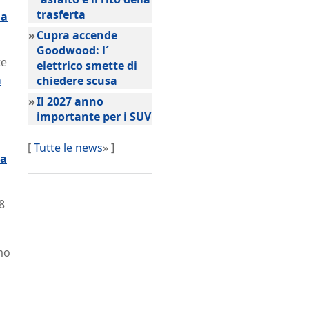
trasferta
 a
»
Cupra accende
Goodwood: l´
te
elettrico smette di
a
chiedere scusa
»
Il 2027 anno
importante per i SUV
[
Tutte le news
» ]
va
8
mo