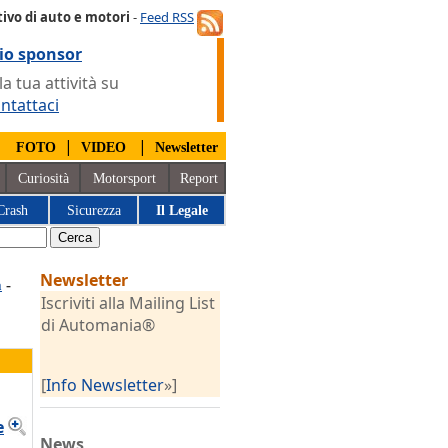
ivo di auto e motori
-
Feed RSS
io sponsor
 tua attività su
ntattaci
|
|
|
FOTO
VIDEO
Newsletter
Curiosità
Motorsport
Report
Crash
Sicurezza
Il Legale
Newsletter
a
-
Iscriviti alla Mailing List
di Automania®
[
Info Newsletter
»]
e
News