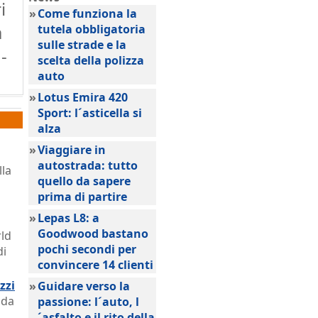
i
»
Come funziona la
à
tutela obbligatoria
sulle strade e la
-
scelta della polizza
auto
»
Lotus Emira 420
Sport: l´asticella si
alza
»
Viaggiare in
autostrada: tutto
lla
quello da sapere
prima di partire
»
Lepas L8: a
Goodwood bastano
rld
pochi secondi per
di
convincere 14 clienti
zzi
»
Guidare verso la
 da
passione: l´auto, l
´asfalto e il rito della