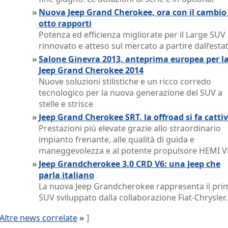
»
Nuova Jeep Grand Cherokee, ora con il cambio
otto rapporti
Potenza ed efficienza migliorate per il Large SUV
rinnovato e atteso sul mercato a partire dall’esta
»
Salone Ginevra 2013, anteprima europea per l
Jeep Grand Cherokee 2014
Nuove soluzioni stilistiche e un ricco corredo
tecnologico per la nuova generazione del SUV a
stelle e strisce
»
Jeep Grand Cherokee SRT, la offroad si fa catti
Prestazioni più elevate grazie allo straordinario
impianto frenante, alle qualità di guida e
maneggevolezza e al potente propulsore HEMI V
»
Jeep Grandcherokee 3.0 CRD V6: una Jeep che
parla italiano
La nuova Jeep Grandcherokee rappresenta il pri
SUV sviluppato dalla collaborazione Fiat-Chrysler.
Altre news correlate
»
]