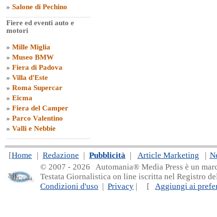
»
Salone di Pechino
Fiere ed eventi auto e
motori
»
Mille Miglia
»
Museo BMW
»
Fiera di Padova
»
Villa d'Este
»
Roma Supercar
»
Eicma
»
Fiera del Camper
»
Parco Valentino
»
Valli e Nebbie
[
Home
|
Redazione
|
Pubblicità
|
Article Marketing
|
N
© 2007 - 20
26 Automania® Media Press è un marchio 
Testata Giornalistica on line iscritta nel Registro d
Condizioni d'uso
|
Privacy
| [
Aggiungi ai prefer