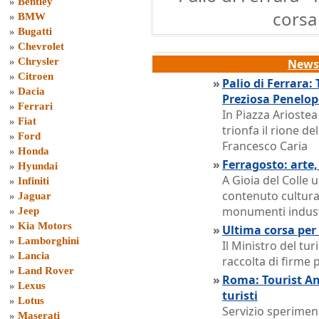
»
Bentley
corsa 
»
BMW
»
Bugatti
»
Chevrolet
»
Chrysler
News 
»
Citroen
»
Palio di Ferrara:
»
Dacia
Preziosa Penelop
»
Ferrari
In Piazza Ariostea
»
Fiat
trionfa il rione de
»
Ford
Francesco Caria
»
Honda
»
Ferragosto: arte,
»
Hyundai
A Gioia del Colle 
»
Infiniti
contenuto cultura
»
Jaguar
monumenti industr
»
Jeep
»
Kia Motors
»
Ultima corsa per 
»
Lamborghini
Il Ministro del tu
»
Lancia
raccolta di firme 
»
Land Rover
»
Roma: Tourist Ang
»
Lexus
turisti
»
Lotus
Servizio sperimen
»
Maserati