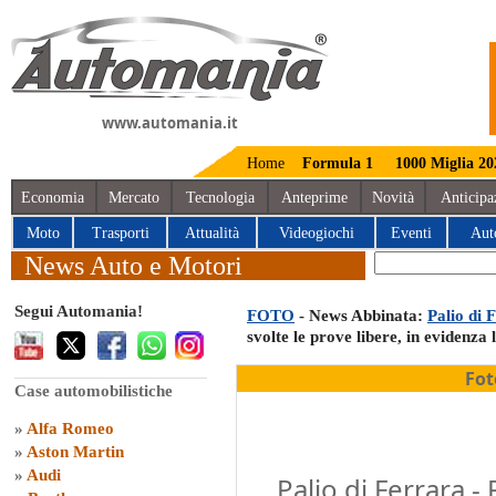
www.automania.it
Home
Formula 1
1000 Miglia 20
Economia
Mercato
Tecnologia
Anteprime
Novità
Anticipa
Moto
Trasporti
Attualità
Videogiochi
Eventi
Aut
News Auto e Motori
Segui Automania!
FOTO
- News Abbinata:
Palio di 
svolte le prove libere, in evidenza l
Fot
Case automobilistiche
»
Alfa Romeo
»
Aston Martin
»
Audi
Palio di Ferrara -