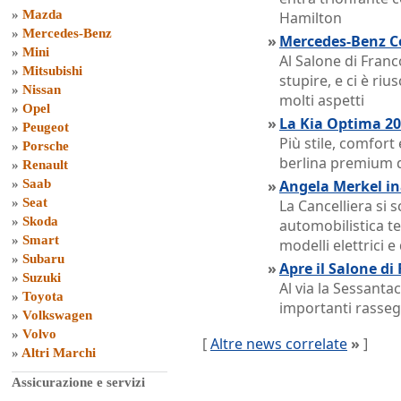
»
Mazda
Hamilton
»
Mercedes-Benz
»
Mercedes-Benz Co
»
Mini
Al Salone di Fran
»
Mitsubishi
stupire, e ci è riu
»
Nissan
molti aspetti
»
Opel
»
La Kia Optima 20
»
Peugeot
Più stile, comfort
»
Porsche
berlina premium 
»
Renault
»
Saab
»
Angela Merkel in
»
Seat
La Cancelliera si 
»
Skoda
automobilistica t
»
Smart
modelli elettrici e
»
Subaru
»
Apre il Salone di
»
Suzuki
Al via la Sessanta
»
Toyota
importanti rasseg
»
Volkswagen
»
Volvo
[
Altre news correlate
»
]
»
Altri Marchi
Assicurazione e servizi