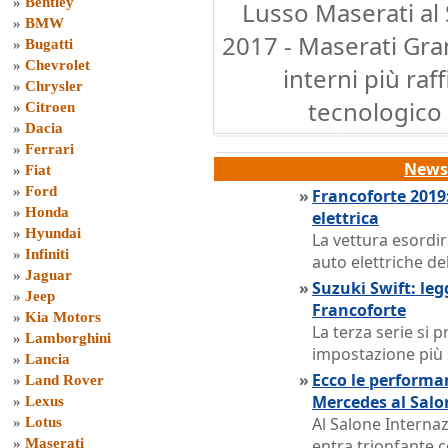
»
Bentley
Lusso Maserati al 
»
BMW
2017 - Maserati Gr
»
Bugatti
»
Chevrolet
interni più raf
»
Chrysler
tecnologico 
»
Citroen
»
Dacia
»
Ferrari
News 
»
Fiat
»
Ford
»
Francoforte 2019:
»
Honda
elettrica
»
Hyundai
La vettura esordi
»
Infiniti
auto elettriche d
»
Jaguar
»
Suzuki Swift: le
»
Jeep
Francoforte
»
Kia Motors
La terza serie si p
»
Lamborghini
impostazione più 
»
Lancia
»
Ecco le performa
»
Land Rover
Mercedes al Salo
»
Lexus
Al Salone Interna
»
Lotus
»
Maserati
entra trionfante 