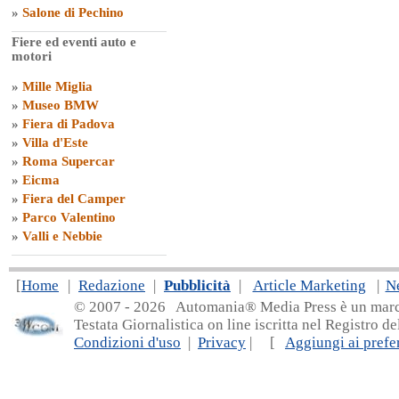
»
Salone di Pechino
Fiere ed eventi auto e
motori
»
Mille Miglia
»
Museo BMW
»
Fiera di Padova
»
Villa d'Este
»
Roma Supercar
»
Eicma
»
Fiera del Camper
»
Parco Valentino
»
Valli e Nebbie
[
Home
|
Redazione
|
Pubblicità
|
Article Marketing
|
N
© 2007 - 20
26 Automania® Media Press è un marchio 
Testata Giornalistica on line iscritta nel Registro d
Condizioni d'uso
|
Privacy
| [
Aggiungi ai prefer