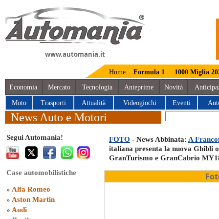
www.automania.it
Home
Formula 1
1000 Miglia 20
Economia
Mercato
Tecnologia
Anteprime
Novità
Anticipa
Moto
Trasporti
Attualità
Videogiochi
Eventi
Aut
News Auto e Motori
Segui Automania!
FOTO
- News Abbinata:
A Francof
italiana presenta la nuova Ghibli 
GranTurismo e GranCabrio MY1
Case automobilistiche
Fot
»
Alfa Romeo
»
Aston Martin
»
Audi