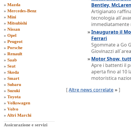
Bentley, McLaren
»
Mazda
Artigianato raffi
»
Mercedes-Benz
»
Mini
tecnologia all´ava
»
Mitsubishi
immediatamente r
»
Nissan
»
Inaugurato il Mot
»
Opel
Ferrari
»
Peugeot
Sgommate a Go Go 
»
Porsche
Giovinazzi all´area
»
Renault
»
Motor Show, tut
»
Saab
Apre i battenti i
»
Seat
aperta fino al 10
»
Skoda
motoristica nazio
»
Smart
»
Subaru
[
Altre news correlate
»
]
»
Suzuki
»
Toyota
»
Volkswagen
»
Volvo
»
Altri Marchi
Assicurazione e servizi