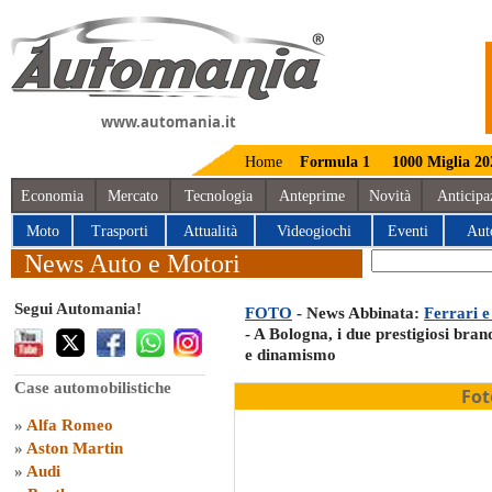
www.automania.it
Home
Formula 1
1000 Miglia 20
Economia
Mercato
Tecnologia
Anteprime
Novità
Anticipa
Moto
Trasporti
Attualità
Videogiochi
Eventi
Aut
News Auto e Motori
Segui Automania!
FOTO
- News Abbinata:
Ferrari 
- A Bologna, i due prestigiosi brand
e dinamismo
Case automobilistiche
Fot
»
Alfa Romeo
»
Aston Martin
»
Audi