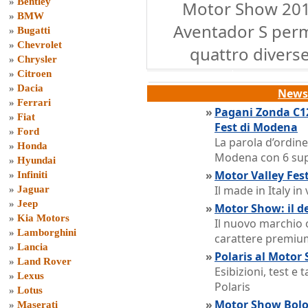
»
Bentley
Motor Show 201
»
BMW
Aventador S perme
»
Bugatti
»
Chevrolet
quattro diverse
»
Chrysler
»
Citroen
»
Dacia
News 
»
Ferrari
»
Pagani Zonda C12
»
Fiat
Fest di Modena
»
Ford
La parola d’ordine
»
Honda
Modena con 6 sup
»
Hyundai
»
Motor Valley Fest
»
Infiniti
Il made in Italy i
»
Jaguar
»
Jeep
»
Motor Show: il d
»
Kia Motors
Il nuovo marchio of
»
Lamborghini
carattere premiu
»
Lancia
»
Polaris al Motor 
»
Land Rover
Esibizioni, test e 
»
Lexus
Polaris
»
Lotus
»
Motor Show Bolog
»
Maserati