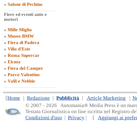
»
Salone di Pechino
Fiere ed eventi auto e
motori
»
Mille Miglia
»
Museo BMW
»
Fiera di Padova
»
Villa d'Este
»
Roma Supercar
»
Eicma
»
Fiera del Camper
»
Parco Valentino
»
Valli e Nebbie
[
Home
|
Redazione
|
Pubblicità
|
Article Marketing
|
N
© 2007 - 20
26 Automania® Media Press è un marchio 
Testata Giornalistica on line iscritta nel Registro d
Condizioni d'uso
|
Privacy
| [
Aggiungi ai prefer