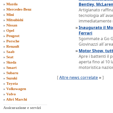
Bentley, McLaren
»
Mazda
Artigianato raffi
»
Mercedes-Benz
»
Mini
tecnologia all´ava
»
Mitsubishi
immediatamente r
»
Nissan
»
Inaugurato il Mot
»
Opel
Ferrari
»
Peugeot
Sgommate a Go Go 
»
Porsche
Giovinazzi all´area
»
Renault
»
Motor Show, tut
»
Saab
Apre i battenti i
»
Seat
aperta fino al 10
»
Skoda
motoristica nazio
»
Smart
»
Subaru
[
Altre news correlate
»
]
»
Suzuki
»
Toyota
»
Volkswagen
»
Volvo
»
Altri Marchi
Assicurazione e servizi