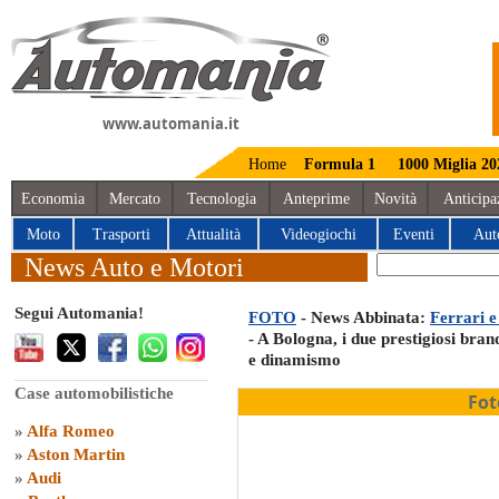
www.automania.it
Home
Formula 1
1000 Miglia 20
Economia
Mercato
Tecnologia
Anteprime
Novità
Anticipa
Moto
Trasporti
Attualità
Videogiochi
Eventi
Aut
News Auto e Motori
Segui Automania!
FOTO
- News Abbinata:
Ferrari 
- A Bologna, i due prestigiosi brand
e dinamismo
Case automobilistiche
Fot
»
Alfa Romeo
»
Aston Martin
»
Audi