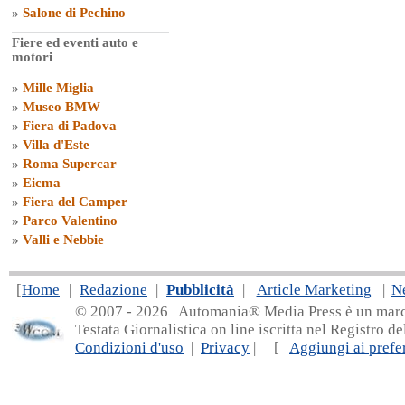
»
Salone di Pechino
Fiere ed eventi auto e
motori
»
Mille Miglia
»
Museo BMW
»
Fiera di Padova
»
Villa d'Este
»
Roma Supercar
»
Eicma
»
Fiera del Camper
»
Parco Valentino
»
Valli e Nebbie
[
Home
|
Redazione
|
Pubblicità
|
Article Marketing
|
N
© 2007 - 20
26 Automania® Media Press è un marchio 
Testata Giornalistica on line iscritta nel Registro d
Condizioni d'uso
|
Privacy
| [
Aggiungi ai prefer