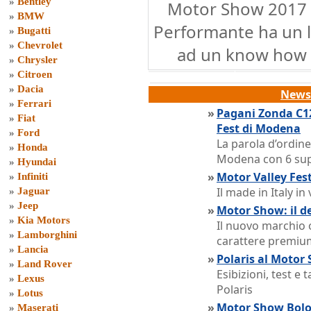
»
Bentley
Motor Show 2017 -
»
BMW
Performante ha un 
»
Bugatti
»
Chevrolet
ad un know how 
»
Chrysler
»
Citroen
»
Dacia
News 
»
Ferrari
»
Pagani Zonda C12
»
Fiat
Fest di Modena
»
Ford
La parola d’ordine
»
Honda
Modena con 6 sup
»
Hyundai
»
Motor Valley Fest
»
Infiniti
Il made in Italy i
»
Jaguar
»
Jeep
»
Motor Show: il d
»
Kia Motors
Il nuovo marchio of
»
Lamborghini
carattere premiu
»
Lancia
»
Polaris al Motor 
»
Land Rover
Esibizioni, test e 
»
Lexus
Polaris
»
Lotus
»
Motor Show Bolog
»
Maserati