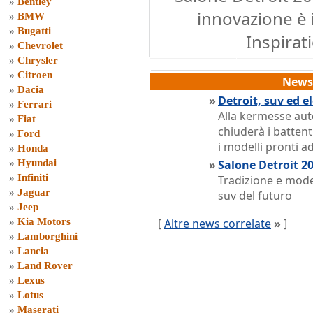
»
Bentley
innovazione è i
»
BMW
»
Bugatti
Inspirat
»
Chevrolet
»
Chrysler
»
Citroen
News 
»
Dacia
»
Detroit, suv ed e
»
Ferrari
Alla kermesse aut
»
Fiat
chiuderà i battent
»
Ford
i modelli pronti 
»
Honda
»
Hyundai
»
Salone Detroit 20
»
Infiniti
Tradizione e mode
»
Jaguar
suv del futuro
»
Jeep
»
Kia Motors
[
Altre news correlate
»
]
»
Lamborghini
»
Lancia
»
Land Rover
»
Lexus
»
Lotus
»
Maserati