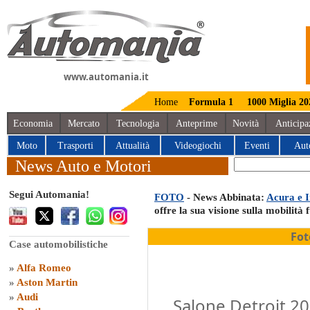
www.automania.it
Home
Formula 1
1000 Miglia 20
Economia
Mercato
Tecnologia
Anteprime
Novità
Anticipa
Moto
Trasporti
Attualità
Videogiochi
Eventi
Aut
News Auto e Motori
Segui Automania!
FOTO
- News Abbinata:
Acura e I
offre la sua visione sulla mobilità 
Fot
Case automobilistiche
»
Alfa Romeo
»
Aston Martin
»
Audi
Salone Detroit 20