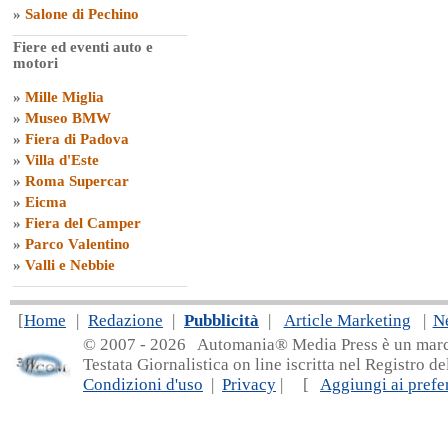
»
Salone di Pechino
Fiere ed eventi auto e
motori
»
Mille Miglia
»
Museo BMW
»
Fiera di Padova
»
Villa d'Este
»
Roma Supercar
»
Eicma
»
Fiera del Camper
»
Parco Valentino
»
Valli e Nebbie
[
Home
|
Redazione
|
Pubblicità
|
Article Marketing
|
N
© 2007 - 20
26 Automania® Media Press è un marchio 
Testata Giornalistica on line iscritta nel Registro d
Condizioni d'uso
|
Privacy
| [
Aggiungi ai prefer