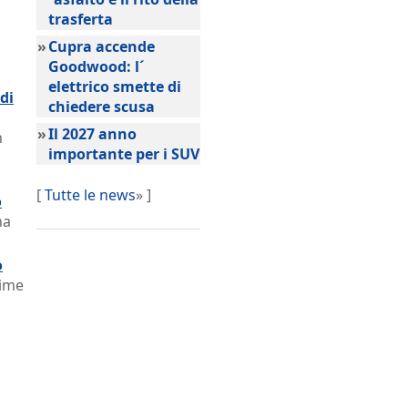
trasferta
»
Cupra accende
Goodwood: l´
elettrico smette di
di
chiedere scusa
»
Il 2027 anno
n
importante per i SUV
[
Tutte le news
» ]
o
na
o
sime