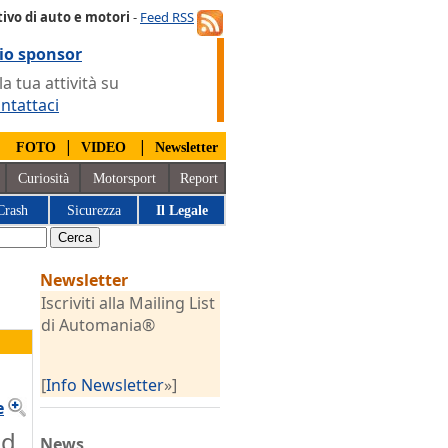
ivo di auto e motori
-
Feed RSS
io sponsor
 tua attività su
ntattaci
|
|
|
FOTO
VIDEO
Newsletter
Curiosità
Motorsport
Report
Crash
Sicurezza
Il Legale
Newsletter
Iscriviti alla Mailing List
di Automania®
[
Info Newsletter
»]
e
ad
News