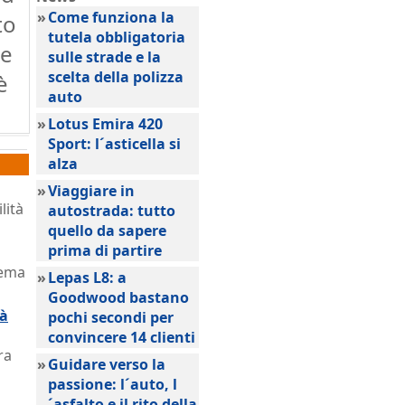
»
Come funziona la
to
tutela obbligatoria
le
sulle strade e la
scelta della polizza
è
auto
»
Lotus Emira 420
Sport: l´asticella si
alza
»
Viaggiare in
lità
autostrada: tutto
quello da sapere
prima di partire
tema
»
Lepas L8: a
Goodwood bastano
tà
pochi secondi per
convincere 14 clienti
ra
»
Guidare verso la
passione: l´auto, l
´asfalto e il rito della