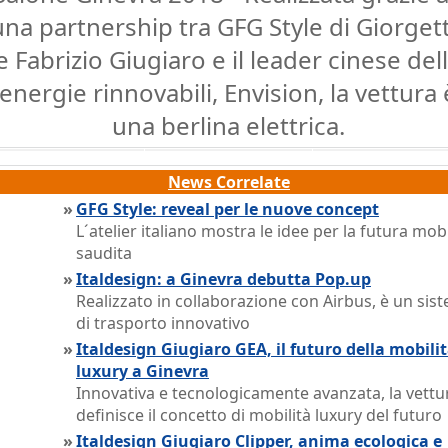
una partnership tra GFG Style di Giorget
e Fabrizio Giugiaro e il leader cinese del
energie rinnovabili, Envision, la vettura 
una berlina elettrica.
News Correlate
»
GFG Style: reveal per le nuove concept
L´atelier italiano mostra le idee per la futura mobi
saudita
»
Italdesign: a Ginevra debutta Pop.up
Realizzato in collaborazione con Airbus, è un sis
di trasporto innovativo
»
Italdesign Giugiaro GEA, il futuro della mobili
luxury a Ginevra
Innovativa e tecnologicamente avanzata, la vettu
definisce il concetto di mobilità luxury del futuro
»
Italdesign Giugiaro Clipper, anima ecologica e