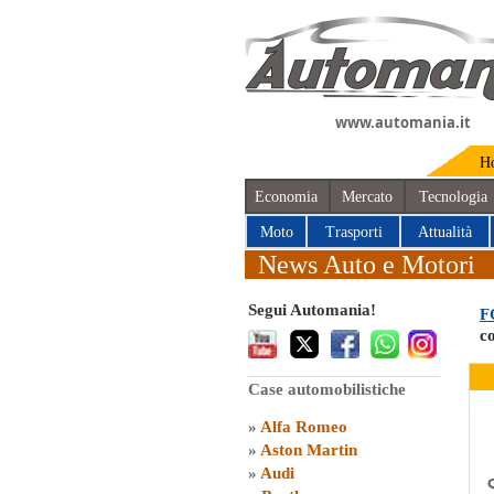
www.automania.it
H
Economia
Mercato
Tecnologia
Moto
Trasporti
Attualità
News Auto e Motori
Segui Automania!
F
co
Case automobilistiche
»
Alfa Romeo
»
Aston Martin
»
Audi