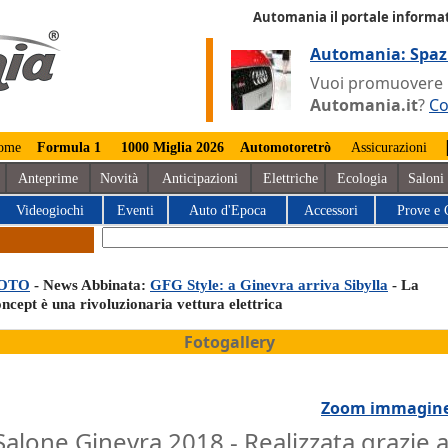
Automania il portale informat
Automania: Spaz
Vuoi promuovere la
Automania.it
?
Co
ome
Formula 1
1000 Miglia 2026
Automotoretrò
Assicurazioni
Anteprime
Novità
Anticipazioni
Elettriche
Ecologia
Saloni
Videogiochi
Eventi
Auto d'Epoca
Accessori
Prove e 
OTO
- News Abbinata:
GFG Style: a Ginevra arriva Sibylla
- La
ncept è una rivoluzionaria vettura elettrica
Fotogallery
Zoom immagin
Salone Ginevra 2018 - Realizzata grazie 