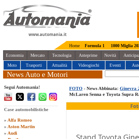
www.automania.it
Home
Formula 1
1000 Miglia 20
Economia
Mercato
Tecnologia
Anteprime
Novità
Anticipa
Moto
Trasporti
Attualità
Videogiochi
Eventi
Aut
News Auto e Motori
Segui Automania!
FOTO
- News Abbinata:
Ginevra 2
McLaren Senna e Toyota Supra Ra
Fot
Case automobilistiche
»
Alfa Romeo
»
Aston Martin
»
Audi
Stand Toyota Ginev