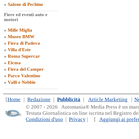
»
Salone di Pechino
Fiere ed eventi auto e
motori
»
Mille Miglia
»
Museo BMW
»
Fiera di Padova
»
Villa d'Este
»
Roma Supercar
»
Eicma
»
Fiera del Camper
»
Parco Valentino
»
Valli e Nebbie
[
Home
|
Redazione
|
Pubblicità
|
Article Marketing
|
N
© 2007 - 20
26 Automania® Media Press è un marchio 
Testata Giornalistica on line iscritta nel Registro d
Condizioni d'uso
|
Privacy
| [
Aggiungi ai prefer