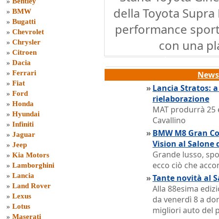
»
Bentley
della Toyota Supra 
»
BMW
»
Bugatti
performance sport
»
Chevrolet
con una pl
»
Chrysler
»
Citroen
»
Dacia
»
Ferrari
News 
»
Fiat
»
Lancia Stratos: 
»
Ford
rielaborazione
»
Honda
MAT produrrà 25 e
»
Hyundai
Cavallino
»
Infiniti
»
BMW M8 Gran Co
»
Jaguar
Vision al Salone 
»
Jeep
Grande lusso, spor
»
Kia Motors
ecco ciò che acc
»
Lamborghini
»
Lancia
»
Tante novità al S
»
Land Rover
Alla 88esima ediz
»
Lexus
da venerdì 8 a do
»
Lotus
migliori auto del
»
Maserati