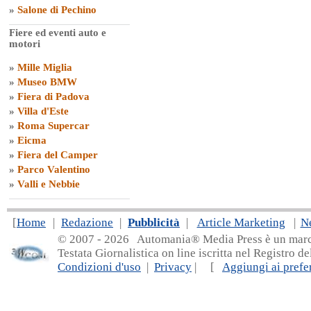
»
Salone di Pechino
Fiere ed eventi auto e
motori
»
Mille Miglia
»
Museo BMW
»
Fiera di Padova
»
Villa d'Este
»
Roma Supercar
»
Eicma
»
Fiera del Camper
»
Parco Valentino
»
Valli e Nebbie
[
Home
|
Redazione
|
Pubblicità
|
Article Marketing
|
N
© 2007 - 20
26 Automania® Media Press è un marchio 
Testata Giornalistica on line iscritta nel Registro d
Condizioni d'uso
|
Privacy
| [
Aggiungi ai prefer