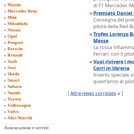
di F1 Mercedes A
»
Mazda
»
Mercedes-Benz
»
Premiato Daniel R
»
Mini
Consegna del prem
»
Mitsubishi
pilota della Red B
»
Nissan
»
Trofeo Lorenzo Ba
»
Opel
Massa
»
Peugeot
La rossa infiamma 
»
Porsche
Ferrari, con il pil
»
Renault
»
Vuoi rivivere i m
»
Saab
Corri in libreria
»
Seat
»
Skoda
Inserto speciale 
»
Smart
quest’anno al pil
»
Subaru
[
Altre news correlate
»
]
»
Suzuki
»
Toyota
»
Volkswagen
»
Volvo
»
Altri Marchi
Assicurazione e servizi