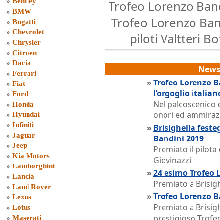
»
Bentley
Trofeo Lorenzo Ban
»
BMW
Trofeo Lorenzo Bandi
»
Bugatti
»
Chevrolet
piloti Valtteri B
»
Chrysler
»
Citroen
»
Dacia
News 
»
Ferrari
»
Trofeo Lorenzo B
»
Fiat
l’orgoglio italian
»
Ford
Nel palcoscenico de
»
Honda
onori ed ammirazi
»
Hyundai
»
Infiniti
»
Brisighella feste
»
Jaguar
Bandini 2019
»
Jeep
Premiato il pilot
»
Kia Motors
Giovinazzi
»
Lamborghini
»
24 esimo Trofeo 
»
Lancia
Premiato a Brisigh
»
Land Rover
»
Trofeo Lorenzo B
»
Lexus
Premiato a Brisigh
»
Lotus
prestigioso Trofe
»
Maserati