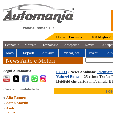
www.automania.it
Home
Formula 1
1000 Miglia 20
Economia
Mercato
Tecnologia
Anteprime
Novità
Anticipa
Moto
Trasporti
Attualità
Videogiochi
Eventi
Aut
News Auto e Motori
Segui Automania!
FOTO
- News Abbinata:
Premiato 
Valtteri Bottas
- 25 esimo Trofeo 
Heidfeld che arriva in Formula E
Case automobilistiche
Fot
»
Alfa Romeo
»
Aston Martin
»
Audi