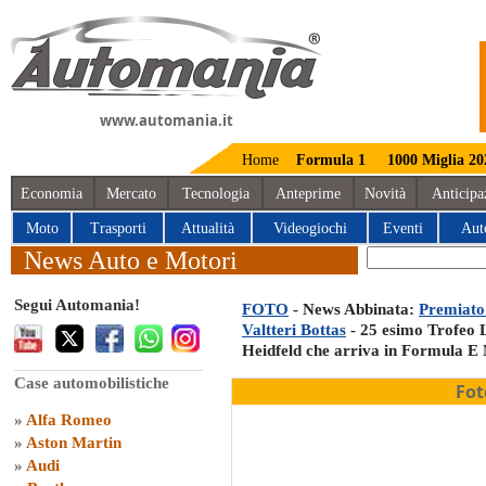
www.automania.it
Home
Formula 1
1000 Miglia 20
Economia
Mercato
Tecnologia
Anteprime
Novità
Anticipa
Moto
Trasporti
Attualità
Videogiochi
Eventi
Aut
News Auto e Motori
Segui Automania!
FOTO
- News Abbinata:
Premiato 
Valtteri Bottas
- 25 esimo Trofeo 
Heidfeld che arriva in Formula E
Case automobilistiche
Fot
»
Alfa Romeo
»
Aston Martin
»
Audi