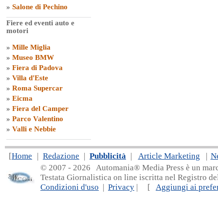
»
Salone di Pechino
Fiere ed eventi auto e
motori
»
Mille Miglia
»
Museo BMW
»
Fiera di Padova
»
Villa d'Este
»
Roma Supercar
»
Eicma
»
Fiera del Camper
»
Parco Valentino
»
Valli e Nebbie
[
Home
|
Redazione
|
Pubblicità
|
Article Marketing
|
N
© 2007 - 20
26 Automania® Media Press è un marchio 
Testata Giornalistica on line iscritta nel Registro d
Condizioni d'uso
|
Privacy
| [
Aggiungi ai prefer