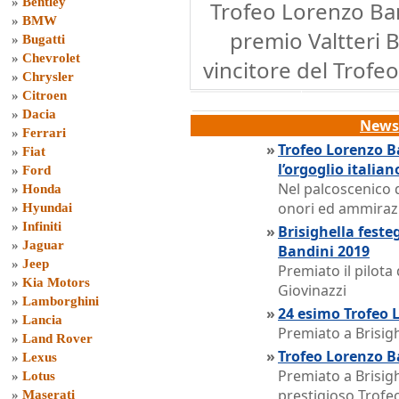
»
Bentley
Trofeo Lorenzo Band
»
BMW
premio Valtteri B
»
Bugatti
»
Chevrolet
vincitore del Trofe
»
Chrysler
»
Citroen
»
Dacia
News 
»
Ferrari
»
Trofeo Lorenzo B
»
Fiat
l’orgoglio italian
»
Ford
Nel palcoscenico de
»
Honda
onori ed ammirazi
»
Hyundai
»
Infiniti
»
Brisighella feste
»
Jaguar
Bandini 2019
»
Jeep
Premiato il pilot
»
Kia Motors
Giovinazzi
»
Lamborghini
»
24 esimo Trofeo 
»
Lancia
Premiato a Brisigh
»
Land Rover
»
Trofeo Lorenzo B
»
Lexus
Premiato a Brisigh
»
Lotus
prestigioso Trofe
»
Maserati