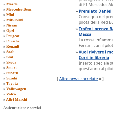
di F1 Mercedes A
»
Mazda
»
Mercedes-Benz
»
Premiato Daniel R
»
Mini
Consegna del prem
»
Mitsubishi
pilota della Red B
»
Nissan
»
Trofeo Lorenzo Ba
»
Opel
Massa
»
Peugeot
La rossa infiamma 
»
Porsche
Ferrari, con il pil
»
Renault
»
Vuoi rivivere i m
»
Saab
Corri in libreria
»
Seat
»
Skoda
Inserto speciale 
»
Smart
quest’anno al pil
»
Subaru
[
Altre news correlate
»
]
»
Suzuki
»
Toyota
»
Volkswagen
»
Volvo
»
Altri Marchi
Assicurazione e servizi