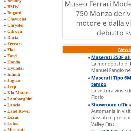
»
Bentley
Museo Ferrari Mode
»
BMW
750 Monza deriva 
»
Bugatti
»
Chevrolet
motore e dalla vi
»
Chrysler
debutto s
»
Citroen
»
Dacia
»
Ferrari
News 
»
Fiat
»
Ford
»
Maserati 250F a
»
Honda
La monoposto di 
»
Hyundai
Manuel Fangio nel
»
Infiniti
»
Maserati Tipo 6MC
»
Jaguar
tempo
»
Jeep
La vettura vinse d
»
Kia Motors
Florio
»
Lamborghini
»
Showroom uffici
»
Lancia
Automania in visit
»
Land Rover
passato e present
»
Lexus
Valley Fest
»
Lotus
»
Maserati