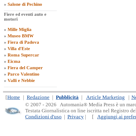
»
Salone di Pechino
Fiere ed eventi auto e
motori
»
Mille Miglia
»
Museo BMW
»
Fiera di Padova
»
Villa d'Este
»
Roma Supercar
»
Eicma
»
Fiera del Camper
»
Parco Valentino
»
Valli e Nebbie
[
Home
|
Redazione
|
Pubblicità
|
Article Marketing
|
N
© 2007 - 20
26 Automania® Media Press è un marchio 
Testata Giornalistica on line iscritta nel Registro d
Condizioni d'uso
|
Privacy
| [
Aggiungi ai prefer