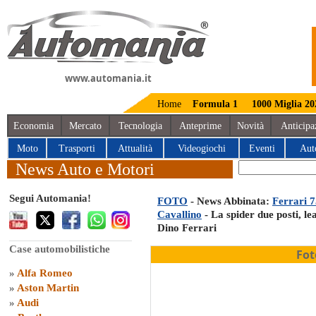
www.automania.it
Home
Formula 1
1000 Miglia 20
Economia
Mercato
Tecnologia
Anteprime
Novità
Anticipa
Moto
Trasporti
Attualità
Videogiochi
Eventi
Aut
News Auto e Motori
Segui Automania!
FOTO
- News Abbinata:
Ferrari 7
Cavallino
- La spider due posti, le
Dino Ferrari
Case automobilistiche
Fot
»
Alfa Romeo
»
Aston Martin
»
Audi