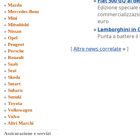
»
Fiat 500 GQ al d
»
Mazda
Edizione speciale 
»
Mercedes-Benz
commercializzazion
»
Mini
euro
»
Mitsubishi
»
Lamborghini in 
»
Nissan
Punta a battere il
»
Opel
»
Peugeot
[
Altre news correlate
»
]
»
Porsche
»
Renault
»
Saab
»
Seat
»
Skoda
»
Smart
»
Subaru
»
Suzuki
»
Toyota
»
Volkswagen
»
Volvo
»
Altri Marchi
Assicurazione e servizi