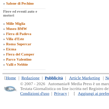
»
Salone di Pechino
Fiere ed eventi auto e
motori
»
Mille Miglia
»
Museo BMW
»
Fiera di Padova
»
Villa d'Este
»
Roma Supercar
»
Eicma
»
Fiera del Camper
»
Parco Valentino
»
Valli e Nebbie
[
Home
|
Redazione
|
Pubblicità
|
Article Marketing
|
N
© 2007 - 20
26 Automania® Media Press è un marchio 
Testata Giornalistica on line iscritta nel Registro d
Condizioni d'uso
|
Privacy
| [
Aggiungi ai prefer