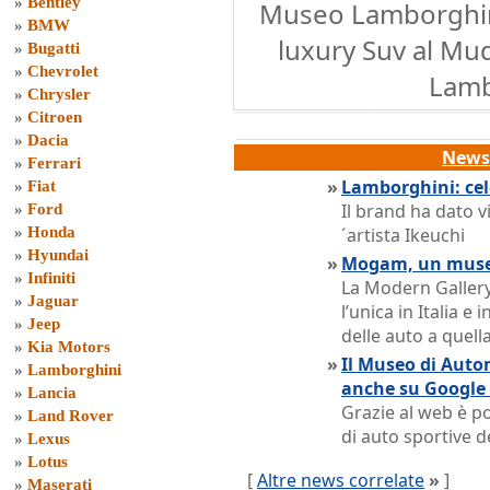
»
Bentley
Museo Lamborghin
»
BMW
luxury Suv al Mu
»
Bugatti
»
Chevrolet
Lamb
»
Chrysler
»
Citroen
»
Dacia
News 
»
Ferrari
»
Lamborghini: cel
»
Fiat
Il brand ha dato v
»
Ford
»
Honda
´artista Ikeuchi
»
Hyundai
»
Mogam, un museo
»
Infiniti
La Modern Gallery
»
Jaguar
l’unica in Italia e
»
Jeep
delle auto a quell
»
Kia Motors
»
Il Museo di Auto
»
Lamborghini
anche su Google
»
Lancia
Grazie al web è po
»
Land Rover
di auto sportive 
»
Lexus
»
Lotus
[
Altre news correlate
»
]
»
Maserati