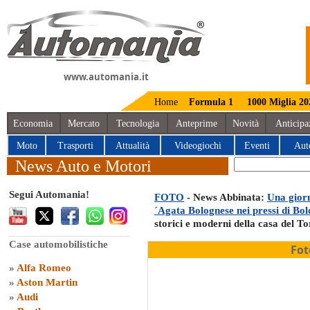
www.automania.it
Home
Formula 1
1000 Miglia 20
Economia
Mercato
Tecnologia
Anteprime
Novità
Anticipa
Moto
Trasporti
Attualità
Videogiochi
Eventi
Aut
News Auto e Motori
Segui Automania!
FOTO
- News Abbinata:
Una gior
´Agata Bolognese nei pressi di Bo
storici e moderni della casa del T
Case automobilistiche
Fot
»
Alfa Romeo
»
Aston Martin
»
Audi