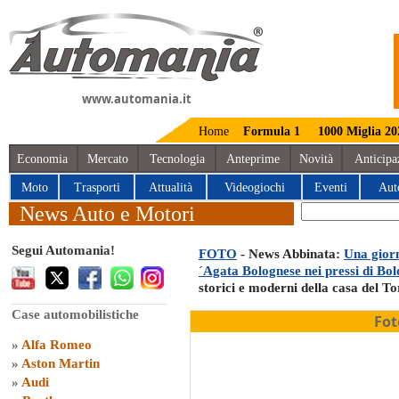
www.automania.it
Home
Formula 1
1000 Miglia 20
Economia
Mercato
Tecnologia
Anteprime
Novità
Anticipa
Moto
Trasporti
Attualità
Videogiochi
Eventi
Aut
News Auto e Motori
Segui Automania!
FOTO
- News Abbinata:
Una gior
´Agata Bolognese nei pressi di Bo
storici e moderni della casa del T
Case automobilistiche
Fot
»
Alfa Romeo
»
Aston Martin
»
Audi