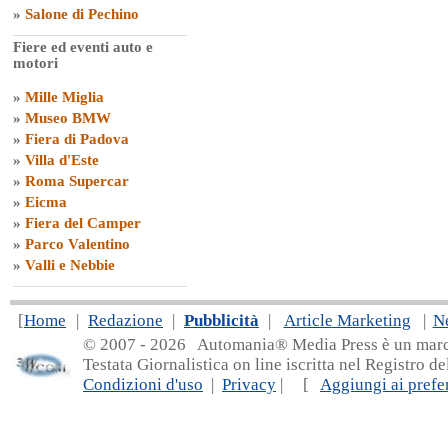
»
Salone di Pechino
Fiere ed eventi auto e
motori
»
Mille Miglia
»
Museo BMW
»
Fiera di Padova
»
Villa d'Este
»
Roma Supercar
»
Eicma
»
Fiera del Camper
»
Parco Valentino
»
Valli e Nebbie
[
Home
|
Redazione
|
Pubblicità
|
Article Marketing
|
N
© 2007 - 20
26 Automania® Media Press è un marchio 
Testata Giornalistica on line iscritta nel Registro d
Condizioni d'uso
|
Privacy
| [
Aggiungi ai prefer