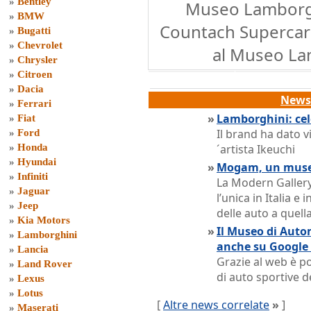
»
Bentley
Museo Lamborgh
»
BMW
Countach Supercar
»
Bugatti
»
Chevrolet
al Museo La
»
Chrysler
»
Citroen
»
Dacia
News 
»
Ferrari
»
Lamborghini: cel
»
Fiat
Il brand ha dato v
»
Ford
»
Honda
´artista Ikeuchi
»
Hyundai
»
Mogam, un museo
»
Infiniti
La Modern Gallery
»
Jaguar
l’unica in Italia e
»
Jeep
delle auto a quell
»
Kia Motors
»
Il Museo di Auto
»
Lamborghini
anche su Google
»
Lancia
Grazie al web è po
»
Land Rover
di auto sportive 
»
Lexus
»
Lotus
[
Altre news correlate
»
]
»
Maserati