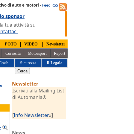
ivo di auto e motori
-
Feed RSS
io sponsor
 tua attività su
ntattaci
|
|
|
FOTO
VIDEO
Newsletter
Curiosità
Motorsport
Report
Crash
Sicurezza
Il Legale
Newsletter
 o
Iscriviti alla Mailing List
di Automania®
[
Info Newsletter
»]
e
News