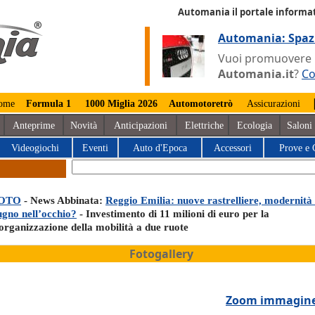
Automania il portale informat
Automania: Spaz
Vuoi promuovere la
Automania.it
?
Co
ome
Formula 1
1000 Miglia 2026
Automotoretrò
Assicurazioni
Anteprime
Novità
Anticipazioni
Elettriche
Ecologia
Saloni
Videogiochi
Eventi
Auto d'Epoca
Accessori
Prove e 
OTO
- News Abbinata:
Reggio Emilia: nuove rastrelliere, modernità
ugno nell’occhio?
- Investimento di 11 milioni di euro per la
iorganizzazione della mobilità a due ruote
Fotogallery
Zoom immagin