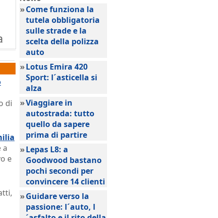
»
Come funziona la
tutela obbligatoria
sulle strade e la
a
scelta della polizza
auto
»
Lotus Emira 420
Sport: l´asticella si
o
alza
»
Viaggiare in
o di
autostrada: tutto
quello da sapere
prima di partire
ilia
e a
»
Lepas L8: a
vo e
Goodwood bastano
pochi secondi per
convincere 14 clienti
tti,
»
Guidare verso la
passione: l´auto, l
´asfalto e il rito della