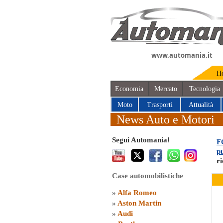
www.automania.it
H
Economia
Mercato
Tecnologia
Moto
Trasporti
Attualità
News Auto e Motori
Segui Automania!
F
p
r
Case automobilistiche
»
Alfa Romeo
»
Aston Martin
»
Audi