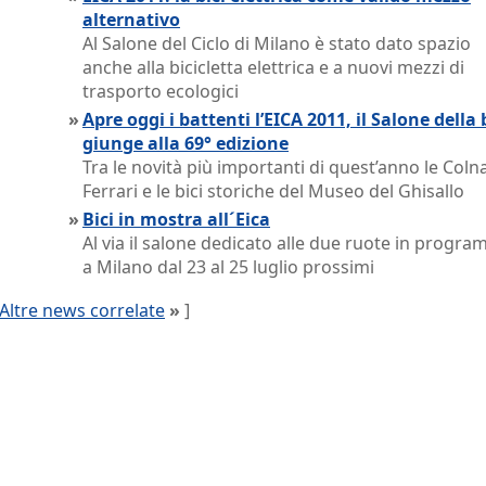
alternativo
Al Salone del Ciclo di Milano è stato dato spazio
anche alla bicicletta elettrica e a nuovi mezzi di
trasporto ecologici
»
Apre oggi i battenti l’EICA 2011, il Salone della 
giunge alla 69° edizione
Tra le novità più importanti di quest’anno le Col
Ferrari e le bici storiche del Museo del Ghisallo
»
Bici in mostra all´Eica
Al via il salone dedicato alle due ruote in progr
a Milano dal 23 al 25 luglio prossimi
Altre news correlate
»
]