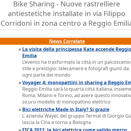
Bike Sharing - Nuove rastrelliere
antiestetiche installate in via Filippo
Corridoni in zona centro a Reggio Emili
News Correlate
»
La visita della principessa Kate accende Reggi
Emilia
L’evento ha trasformato la città in un palcoscenic
stile e prestigio: telecamere e fotografi giunti da
ogni parte del mondo
»
Voyager 4: monopattini in sharing a Reggio Em
Reggio Emilia sarà la quarta città italiana, insiem
Roma, Milano e Torino, ad avere questo innovati
sicuro modello di monopattino elettrico
»
Bici elettriche Made in Italy? Si grazie
L´azienda Wayel, del gruppo Termal di Giorgio Gia
lascia la Cina e torna a Bologna
»
EICA 2011: la bici elettrica come valido mezzo