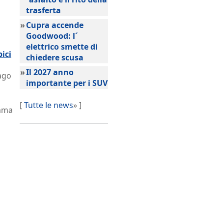
trasferta
»
Cupra accende
Goodwood: l´
elettrico smette di
bici
chiedere scusa
»
Il 2027 anno
nago
importante per i SUV
[
Tutte le news
» ]
amma