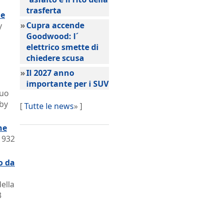
trasferta
ne
»
Cupra accende
y
Goodwood: l´
elettrico smette di
chiedere scusa
»
Il 2027 anno
importante per i SUV
suo
 by
[
Tutte le news
» ]
ne
 1932
o da
ella
3