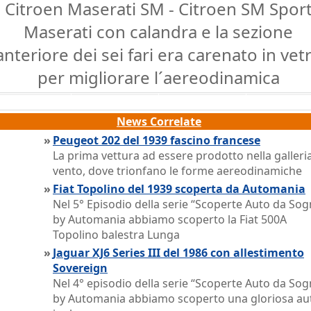
Citroen Maserati SM - Citroen SM Spor
Maserati con calandra e la sezione
anteriore dei sei fari era carenato in vet
per migliorare l´aereodinamica
News Correlate
»
Peugeot 202 del 1939 fascino francese
La prima vettura ad essere prodotto nella galleri
vento, dove trionfano le forme aereodinamiche
»
Fiat Topolino del 1939 scoperta da Automania
Nel 5° Episodio della serie “Scoperte Auto da So
by Automania abbiamo scoperto la Fiat 500A
Topolino balestra Lunga
»
Jaguar XJ6 Series III del 1986 con allestimento
Sovereign
Nel 4° episodio della serie “Scoperte Auto da So
by Automania abbiamo scoperto una gloriosa au