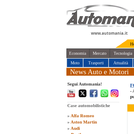
www.automania.it
H
Economia
Mercato
Tecnologia
Moto
Trasporti
Attualità
News Auto e Motori
Segui Automania!
F
- 
p
Case automobilistiche
»
Alfa Romeo
»
Aston Martin
»
Audi