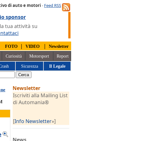
ivo di auto e motori
-
Feed RSS
io sponsor
 tua attività su
ntattaci
|
|
|
FOTO
VIDEO
Newsletter
Curiosità
Motorsport
Report
Crash
Sicurezza
Il Legale
Newsletter
one
Iscriviti alla Mailing List
di Automania®
SM
[
Info Newsletter
»]
e
News