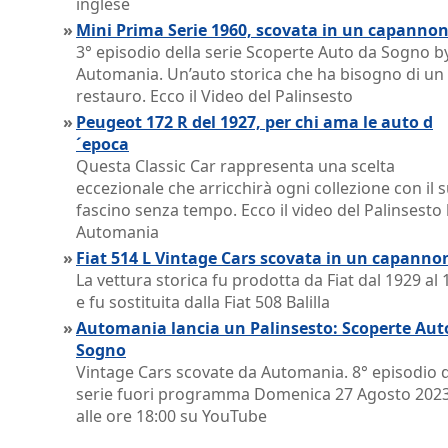
inglese
»
Mini Prima Serie 1960, scovata in un capanno
3° episodio della serie Scoperte Auto da Sogno b
Automania. Un’auto storica che ha bisogno di un
restauro. Ecco il Video del Palinsesto
»
Peugeot 172 R del 1927, per chi ama le auto d
´epoca
Questa Classic Car rappresenta una scelta
eccezionale che arricchirà ogni collezione con il 
fascino senza tempo. Ecco il video del Palinsesto
Automania
»
Fiat 514 L Vintage Cars scovata in un capanno
La vettura storica fu prodotta da Fiat dal 1929 al
e fu sostituita dalla Fiat 508 Balilla
»
Automania lancia un Palinsesto: Scoperte Aut
Sogno
Vintage Cars scovate da Automania. 8° episodio d
serie fuori programma Domenica 27 Agosto 202
alle ore 18:00 su YouTube