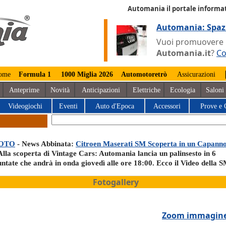
Automania il portale informat
Automania: Spaz
Vuoi promuovere la
Automania.it
?
Co
ome
Formula 1
1000 Miglia 2026
Automotoretrò
Assicurazioni
Anteprime
Novità
Anticipazioni
Elettriche
Ecologia
Saloni
Videogiochi
Eventi
Auto d'Epoca
Accessori
Prove e 
OTO
- News Abbinata:
Citroen Maserati SM Scoperta in un Capann
Alla scoperta di Vintage Cars: Automania lancia un palinsesto in 6
untate che andrà in onda giovedì alle ore 18:00. Ecco il Video della 
Fotogallery
Zoom immagin