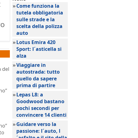
t
»
Come funziona la
tutela obbligatoria
sulle strade e la
ro
scelta della polizza
auto
»
Lotus Emira 420
Sport: l´asticella si
alza
»
Viaggiare in
a del
autostrada: tutto
quello da sapere
prima di partire
gno”
»
Lepas L8: a
Goodwood bastano
pochi secondi per
convincere 14 clienti
»
Guidare verso la
gno”
passione: l´auto, l
to
´asfalto e il rito della