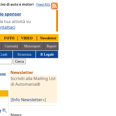
ivo di auto e motori
-
Feed RSS
io sponsor
 tua attività su
ntattaci
|
|
|
FOTO
VIDEO
Newsletter
Curiosità
Motorsport
Report
Crash
Sicurezza
Il Legale
Newsletter
none
Iscriviti alla Mailing List
di Automania®
[
Info Newsletter
»]
e
News