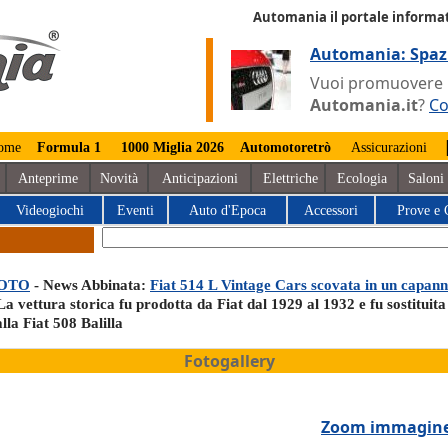
Automania il portale informat
Automania: Spaz
Vuoi promuovere la
Automania.it
?
Co
ome
Formula 1
1000 Miglia 2026
Automotoretrò
Assicurazioni
Anteprime
Novità
Anticipazioni
Elettriche
Ecologia
Saloni
Videogiochi
Eventi
Auto d'Epoca
Accessori
Prove e 
OTO
- News Abbinata:
Fiat 514 L Vintage Cars scovata in un capan
La vettura storica fu prodotta da Fiat dal 1929 al 1932 e fu sostituita
lla Fiat 508 Balilla
Fotogallery
Zoom immagin