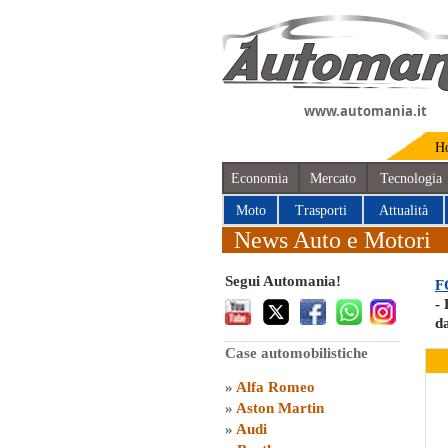
www.automania.it
H
Economia
Mercato
Tecnologia
Moto
Trasporti
Attualità
News Auto e Motori
Segui Automania!
F
- 
da
Case automobilistiche
»
Alfa Romeo
»
Aston Martin
»
Audi