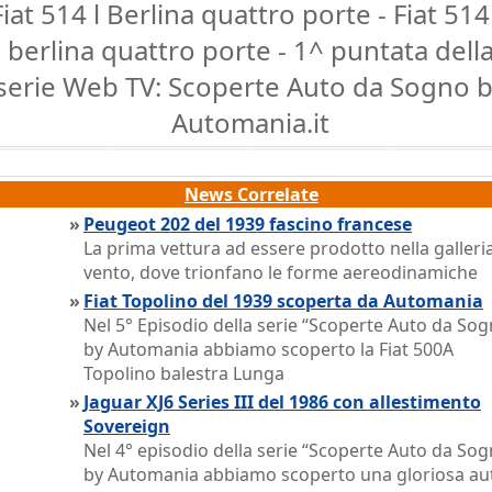
Fiat 514 l Berlina quattro porte - Fiat 514
berlina quattro porte - 1^ puntata dell
serie Web TV: Scoperte Auto da Sogno 
Automania.it
News Correlate
»
Peugeot 202 del 1939 fascino francese
La prima vettura ad essere prodotto nella galleri
vento, dove trionfano le forme aereodinamiche
»
Fiat Topolino del 1939 scoperta da Automania
Nel 5° Episodio della serie “Scoperte Auto da So
by Automania abbiamo scoperto la Fiat 500A
Topolino balestra Lunga
»
Jaguar XJ6 Series III del 1986 con allestimento
Sovereign
Nel 4° episodio della serie “Scoperte Auto da So
by Automania abbiamo scoperto una gloriosa au