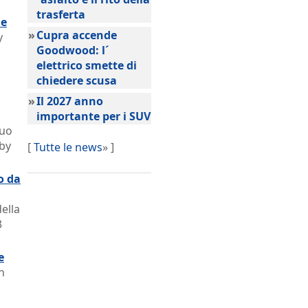
trasferta
ne
»
Cupra accende
y
Goodwood: l´
elettrico smette di
chiedere scusa
»
Il 2027 anno
importante per i SUV
suo
 by
[
Tutte le news
» ]
o da
ella
3
e
n
ì