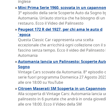
inglese
»
Mini Prima Serie 1960, scovata in un capanno
3° episodio della serie Scoperte Auto da Sogno b
Automania. Un’auto storica che ha bisogno di un
restauro. Ecco il Video del Palinsesto
»
Peugeot 172 R del 1927, per chi ama le auto d
´epoca
Questa Classic Car rappresenta una scelta
eccezionale che arricchirà ogni collezione con il 
fascino senza tempo. Ecco il video del Palinsesto
Automania
»
Automania lancia un Palinsesto: Scoperte Aut
Sogno
Vintage Cars scovate da Automania. 8° episodio d
serie fuori programma Domenica 27 Agosto 202
alle ore 18:00 su YouTube
»
Citroen Maserati SM Scoperta in un Capannon
Alla scoperta di Vintage Cars: Automania lancia u
palinsesto in 6 puntate che andrà in onda gioved
alle ore 18:00. Ecco il Video della SM