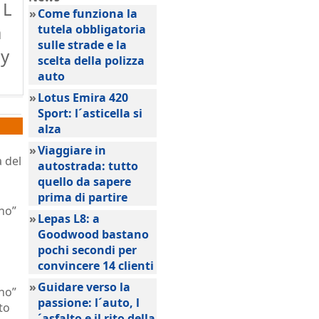
 L
»
Come funziona la
a
tutela obbligatoria
sulle strade e la
by
scelta della polizza
auto
»
Lotus Emira 420
Sport: l´asticella si
alza
»
Viaggiare in
a del
autostrada: tutto
quello da sapere
prima di partire
gno”
»
Lepas L8: a
Goodwood bastano
pochi secondi per
convincere 14 clienti
»
Guidare verso la
gno”
passione: l´auto, l
to
´asfalto e il rito della