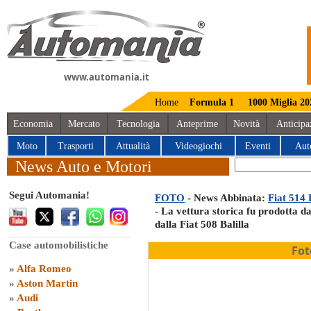
www.automania.it
Home
Formula 1
1000 Miglia 20
Economia
Mercato
Tecnologia
Anteprime
Novità
Anticipa
Moto
Trasporti
Attualità
Videogiochi
Eventi
Aut
News Auto e Motori
Segui Automania!
FOTO
- News Abbinata:
Fiat 514 
- La vettura storica fu prodotta da
dalla Fiat 508 Balilla
Case automobilistiche
Fot
»
Alfa Romeo
»
Aston Martin
»
Audi