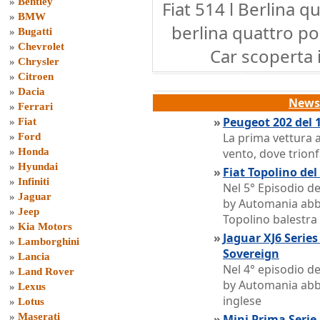
»
Bentley
Fiat 514 l Berlina q
»
BMW
berlina quattro po
»
Bugatti
»
Chevrolet
Car scoperta
»
Chrysler
»
Citroen
»
Dacia
News 
»
Ferrari
»
Peugeot 202 del 
»
Fiat
La prima vettura a
»
Ford
»
Honda
vento, dove trion
»
Hyundai
»
Fiat Topolino de
»
Infiniti
Nel 5° Episodio d
»
Jaguar
by Automania abb
»
Jeep
Topolino balestra
»
Kia Motors
»
Jaguar XJ6 Series
»
Lamborghini
Sovereign
»
Lancia
Nel 4° episodio d
»
Land Rover
by Automania abb
»
Lexus
inglese
»
Lotus
»
Maserati
»
Mini Prima Serie