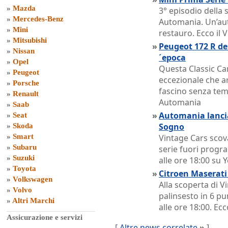
»
Mazda
3° episodio della
»
Mercedes-Benz
Automania. Un’aut
»
Mini
restauro. Ecco il 
»
Mitsubishi
»
Peugeot 172 R del
»
Nissan
´epoca
»
Opel
Questa Classic Ca
»
Peugeot
eccezionale che ar
»
Porsche
fascino senza temp
»
Renault
Automania
»
Saab
»
Automania lancia
»
Seat
Sogno
»
Skoda
»
Smart
Vintage Cars scov
»
Subaru
serie fuori prog
»
Suzuki
alle ore 18:00 su
»
Toyota
»
Citroen Maserat
»
Volkswagen
Alla scoperta di 
»
Volvo
palinsesto in 6 p
»
Altri Marchi
alle ore 18:00. Ecc
Assicurazione e servizi
[
Altre news correlate
»
]