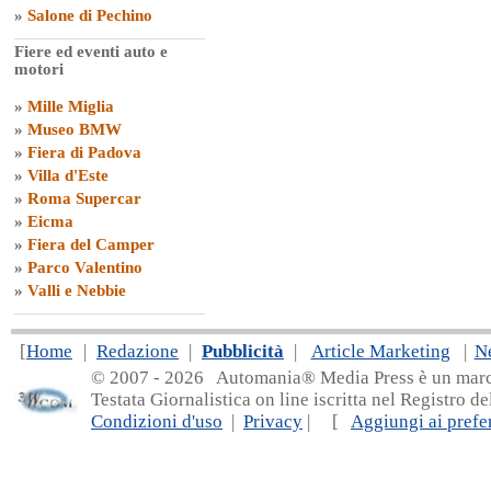
»
Salone di Pechino
Fiere ed eventi auto e
motori
»
Mille Miglia
»
Museo BMW
»
Fiera di Padova
»
Villa d'Este
»
Roma Supercar
»
Eicma
»
Fiera del Camper
»
Parco Valentino
»
Valli e Nebbie
[
Home
|
Redazione
|
Pubblicità
|
Article Marketing
|
N
© 2007 - 20
26 Automania® Media Press è un marchio 
Testata Giornalistica on line iscritta nel Registro d
Condizioni d'uso
|
Privacy
| [
Aggiungi ai prefer