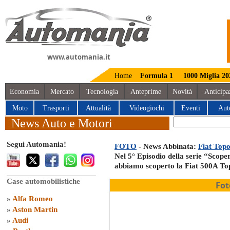
www.automania.it
Home
Formula 1
1000 Miglia 20
Economia
Mercato
Tecnologia
Anteprime
Novità
Anticipa
Moto
Trasporti
Attualità
Videogiochi
Eventi
Aut
News Auto e Motori
Segui Automania!
FOTO
- News Abbinata:
Fiat Topo
Nel 5° Episodio della serie “Scop
abbiamo scoperto la Fiat 500A To
Case automobilistiche
Fot
»
Alfa Romeo
»
Aston Martin
»
Audi