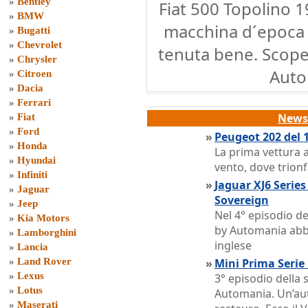
»
Bentley
Fiat 500 Topolino 1
»
BMW
macchina d´epoca 
»
Bugatti
»
Chevrolet
tenuta bene. Scope
»
Chrysler
Auto
»
Citroen
»
Dacia
»
Ferrari
News 
»
Fiat
»
Ford
»
Peugeot 202 del 
»
Honda
La prima vettura a
»
Hyundai
vento, dove trion
»
Infiniti
»
Jaguar XJ6 Series
»
Jaguar
Sovereign
»
Jeep
Nel 4° episodio d
»
Kia Motors
by Automania abb
»
Lamborghini
inglese
»
Lancia
»
Land Rover
»
Mini Prima Serie
»
Lexus
3° episodio della
»
Lotus
Automania. Un’aut
»
Maserati