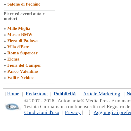
»
Salone di Pechino
Fiere ed eventi auto e
motori
»
Mille Miglia
»
Museo BMW
»
Fiera di Padova
»
Villa d'Este
»
Roma Supercar
»
Eicma
»
Fiera del Camper
»
Parco Valentino
»
Valli e Nebbie
[
Home
|
Redazione
|
Pubblicità
|
Article Marketing
|
N
© 2007 - 20
26 Automania® Media Press è un marchio 
Testata Giornalistica on line iscritta nel Registro d
Condizioni d'uso
|
Privacy
| [
Aggiungi ai prefer