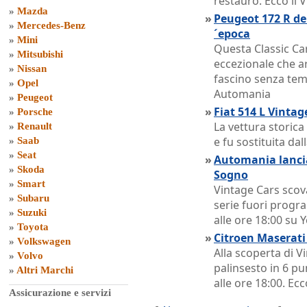
restauro. Ecco il 
»
Mazda
»
Peugeot 172 R del
»
Mercedes-Benz
´epoca
»
Mini
Questa Classic Ca
»
Mitsubishi
eccezionale che ar
»
Nissan
fascino senza temp
»
Opel
Automania
»
Peugeot
»
Fiat 514 L Vinta
»
Porsche
La vettura storica
»
Renault
e fu sostituita dall
»
Saab
»
Seat
»
Automania lancia
»
Skoda
Sogno
»
Smart
Vintage Cars scov
»
Subaru
serie fuori prog
»
Suzuki
alle ore 18:00 su
»
Toyota
»
Citroen Maserat
»
Volkswagen
Alla scoperta di 
»
Volvo
palinsesto in 6 p
»
Altri Marchi
alle ore 18:00. Ecc
Assicurazione e servizi