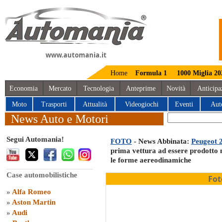
www.automania.it
Home
Formula 1
1000 Miglia 20
Economia
Mercato
Tecnologia
Anteprime
Novità
Anticipa
Moto
Trasporti
Attualità
Videogiochi
Eventi
Aut
News Auto e Motori
Segui Automania!
FOTO
- News Abbinata:
Peugeot 2
prima vettura ad essere prodotto n
le forme aereodinamiche
Case automobilistiche
Fot
»
Alfa Romeo
»
Aston Martin
»
Audi