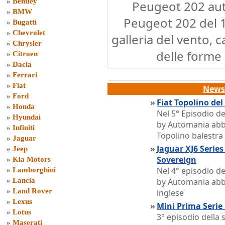
»
Bentley
Peugeot 202 auto
»
BMW
Peugeot 202 del 1
»
Bugatti
»
Chevrolet
galleria del vento, c
»
Chrysler
delle forme
»
Citroen
»
Dacia
»
Ferrari
»
Fiat
News 
»
Ford
»
Fiat Topolino de
»
Honda
Nel 5° Episodio d
»
Hyundai
by Automania abb
»
Infiniti
Topolino balestra
»
Jaguar
»
Jaguar XJ6 Series
»
Jeep
Sovereign
»
Kia Motors
Nel 4° episodio d
»
Lamborghini
»
Lancia
by Automania abb
»
Land Rover
inglese
»
Lexus
»
Mini Prima Serie
»
Lotus
3° episodio della
»
Maserati