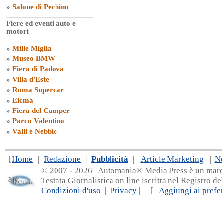
»
Salone di Pechino
Fiere ed eventi auto e
motori
»
Mille Miglia
»
Museo BMW
»
Fiera di Padova
»
Villa d'Este
»
Roma Supercar
»
Eicma
»
Fiera del Camper
»
Parco Valentino
»
Valli e Nebbie
[
Home
|
Redazione
|
Pubblicità
|
Article Marketing
|
N
© 2007 - 20
26 Automania® Media Press è un marchio 
Testata Giornalistica on line iscritta nel Registro d
Condizioni d'uso
|
Privacy
| [
Aggiungi ai prefer