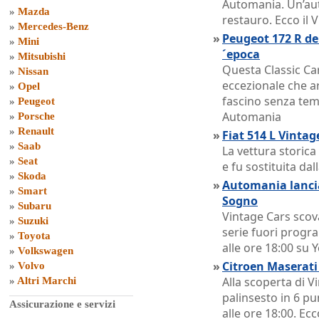
Automania. Un’aut
»
Mazda
restauro. Ecco il 
»
Mercedes-Benz
»
Peugeot 172 R del
»
Mini
´epoca
»
Mitsubishi
Questa Classic Ca
»
Nissan
eccezionale che ar
»
Opel
fascino senza temp
»
Peugeot
Automania
»
Porsche
»
Renault
»
Fiat 514 L Vinta
»
Saab
La vettura storica
»
Seat
e fu sostituita dall
»
Skoda
»
Automania lancia
»
Smart
Sogno
»
Subaru
Vintage Cars scov
»
Suzuki
serie fuori prog
»
Toyota
alle ore 18:00 su
»
Volkswagen
»
Citroen Maserat
»
Volvo
Alla scoperta di 
»
Altri Marchi
palinsesto in 6 p
Assicurazione e servizi
alle ore 18:00. Ecc