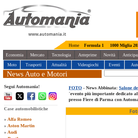
www.automania.it
Home
Formula 1
1000 Miglia 20
Economia
Mercato
Tecnologia
Anteprime
Novità
Anticipa
Moto
Trasporti
Attualità
Videogiochi
Eventi
Aut
News Auto e Motori
Segui Automania!
FOTO
- News Abbinata:
Salone de
´evento più importante dedicato a
presso Fiere di Parma con Automa
Case automobilistiche
Fot
»
Alfa Romeo
»
Aston Martin
»
Audi