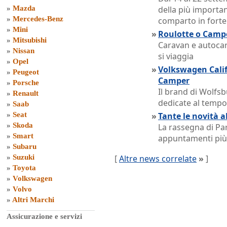
»
Mazda
della più importa
»
Mercedes-Benz
comparto in forte
»
Mini
»
Roulotte o Camper
»
Mitsubishi
Caravan e autoca
»
Nissan
si viaggia
»
Opel
»
Volkswagen Calif
»
Peugeot
Camper
»
Porsche
Il brand di Wolfsb
»
Renault
dedicate al tempo
»
Saab
»
Seat
»
Tante le novità 
»
Skoda
La rassegna di Pa
»
Smart
appuntamenti più 
»
Subaru
»
Suzuki
[
Altre news correlate
»
]
»
Toyota
»
Volkswagen
»
Volvo
»
Altri Marchi
Assicurazione e servizi