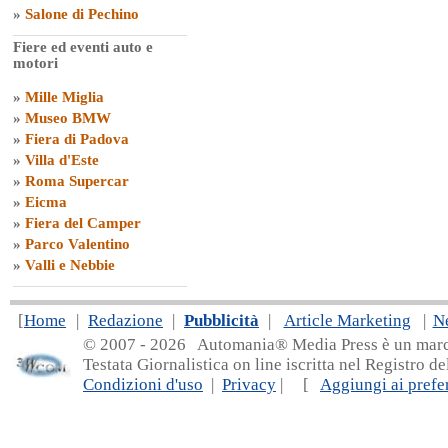
»
Salone di Pechino
Fiere ed eventi auto e
motori
»
Mille Miglia
»
Museo BMW
»
Fiera di Padova
»
Villa d'Este
»
Roma Supercar
»
Eicma
»
Fiera del Camper
»
Parco Valentino
»
Valli e Nebbie
[
Home
|
Redazione
|
Pubblicità
|
Article Marketing
|
N
© 2007 - 20
26 Automania® Media Press è un marchio 
Testata Giornalistica on line iscritta nel Registro d
Condizioni d'uso
|
Privacy
| [
Aggiungi ai prefer