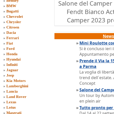
»
Bentley
Salone del Camper 
»
BMW
Fendt Bianco Act
»
Bugatti
»
Chevrolet
Camper 2023 pre
»
Chrysler
»
Citroen
»
Dacia
News 
»
Ferrari
»
Mini Roulotte co
»
Fiat
Si è concluso ieri
»
Ford
Appuntamento per
»
Honda
»
Hyundai
»
Prende il Via la 
»
Infiniti
a Parma
»
Jaguar
La voglia di libertà
»
Jeep
trend dell´estate
»
Kia Motors
Concept
»
Lamborghini
»
Salone del Campe
»
Lancia
Un tour by Automa
»
Land Rover
en plein air
»
Lexus
»
Tutto pronto per
»
Lotus
Dal 14 al 22 sett
»
Maserati