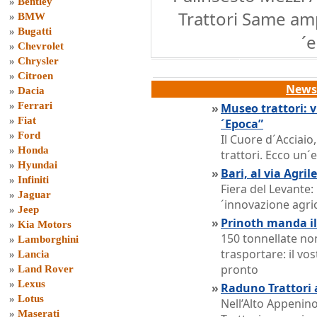
»
Bentley
Trattori Same ampi
»
BMW
»
Bugatti
´
»
Chevrolet
»
Chrysler
»
Citroen
News 
»
Dacia
»
Ferrari
»
Museo trattori: v
»
Fiat
´Epoca”
»
Ford
Il Cuore d´Acciai
»
Honda
trattori. Ecco un´
»
Hyundai
»
Bari, al via Agri
»
Infiniti
Fiera del Levante:
»
Jaguar
´innovazione agri
»
Jeep
»
Prinoth manda il
»
Kia Motors
150 tonnellate no
»
Lamborghini
trasportare: il vo
»
Lancia
pronto
»
Land Rover
»
Lexus
»
Raduno Trattori
»
Lotus
Nell’Alto Appenin
»
Maserati