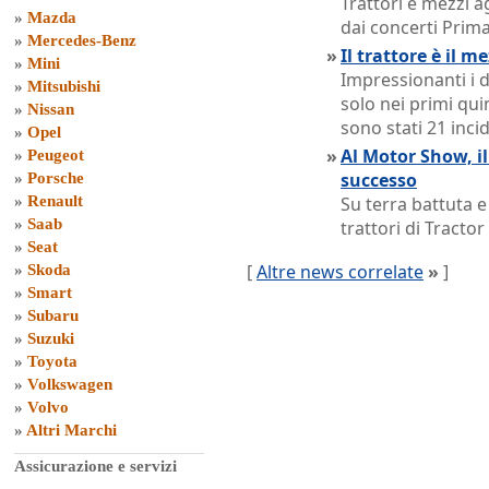
Trattori e mezzi a
»
Mazda
dai concerti Prim
»
Mercedes-Benz
»
Il trattore è il m
»
Mini
Impressionanti i d
»
Mitsubishi
solo nei primi quin
»
Nissan
sono stati 21 incid
»
Opel
»
Al Motor Show, il
»
Peugeot
successo
»
Porsche
»
Renault
Su terra battuta e
»
Saab
trattori di Tractor 
»
Seat
[
Altre news correlate
»
]
»
Skoda
»
Smart
»
Subaru
»
Suzuki
»
Toyota
»
Volkswagen
»
Volvo
»
Altri Marchi
Assicurazione e servizi