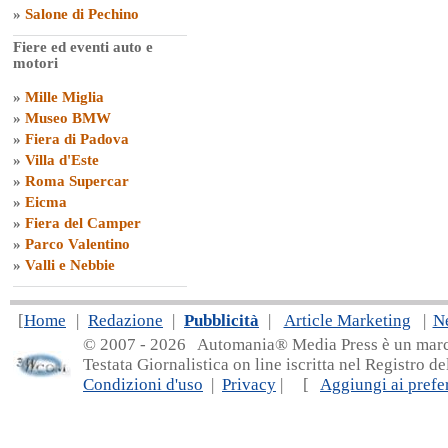
»
Salone di Pechino
Fiere ed eventi auto e
motori
»
Mille Miglia
»
Museo BMW
»
Fiera di Padova
»
Villa d'Este
»
Roma Supercar
»
Eicma
»
Fiera del Camper
»
Parco Valentino
»
Valli e Nebbie
[
Home
|
Redazione
|
Pubblicità
|
Article Marketing
|
N
© 2007 - 20
26 Automania® Media Press è un marchio 
Testata Giornalistica on line iscritta nel Registro d
Condizioni d'uso
|
Privacy
| [
Aggiungi ai prefer