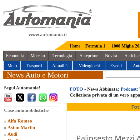
www.automania.it
Home
Formula 1
1000 Miglia 20
Economia
Mercato
Tecnologia
Anteprime
Novità
Anticipa
Moto
Trasporti
Attualità
Videogiochi
Eventi
Aut
News Auto e Motori
Segui Automania!
FOTO
- News Abbinata:
Podcast: 
Collezione privata di un vero appa
Fot
Case automobilistiche
»
Alfa Romeo
»
Aston Martin
»
Audi
Palinsesto Mezzi A