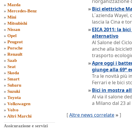
riorganizzazione 
»
Mazda
»
Bici elettriche Ma
»
Mercedes-Benz
L´azienda Wayel, d
»
Mini
lascia la Cina e t
»
Mitsubishi
»
EICA 2011: la bic
»
Nissan
alternativo
»
Opel
Al Salone del Cicl
»
Peugeot
»
Porsche
anche alla biciclet
»
Renault
trasporto ecologi
»
Saab
»
Apre oggi i batten
»
Seat
giunge alla 69° e
»
Skoda
Tra le novità più 
»
Smart
Ferrari e le bici 
»
Subaru
»
Bici in mostra all
»
Suzuki
Al via il salone d
»
Toyota
a Milano dal 23 al
»
Volkswagen
»
Volvo
[
Altre news correlate
»
]
»
Altri Marchi
Assicurazione e servizi