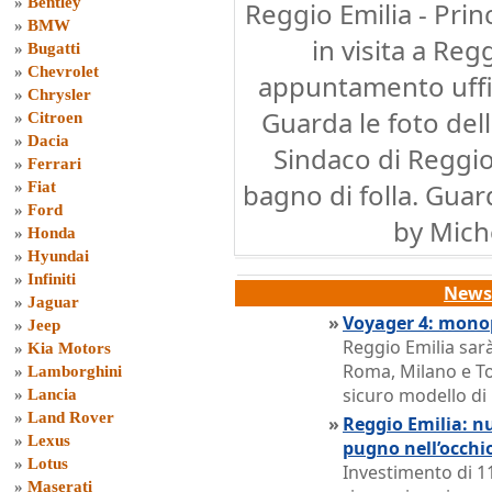
»
Bentley
Reggio Emilia - Pri
»
BMW
in visita a Reg
»
Bugatti
»
Chevrolet
appuntamento uffic
»
Chrysler
Guarda le foto dell
»
Citroen
»
Dacia
Sindaco di Reggio
»
Ferrari
bagno di folla. Guar
»
Fiat
»
Ford
by Mich
»
Honda
»
Hyundai
»
Infiniti
News 
»
Jaguar
»
Voyager 4: monop
»
Jeep
Reggio Emilia sarà
»
Kia Motors
Roma, Milano e To
»
Lamborghini
sicuro modello di
»
Lancia
»
Land Rover
»
Reggio Emilia: nu
»
Lexus
pugno nell’occhi
»
Lotus
Investimento di 11
»
Maserati