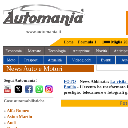
www.automania.it
Home
Formula 1
1000 Miglia 20
Economia
Mercato
Tecnologia
Anteprime
Novità
Anticipa
Moto
Trasporti
Attualità
Videogiochi
Eventi
Aut
News Auto e Motori
Segui Automania!
FOTO
- News Abbinata:
La visita
Emilia
- L’evento ha trasformato la
prestigio: telecamere e fotografi 
Case automobilistiche
Fot
»
Alfa Romeo
»
Aston Martin
»
Audi