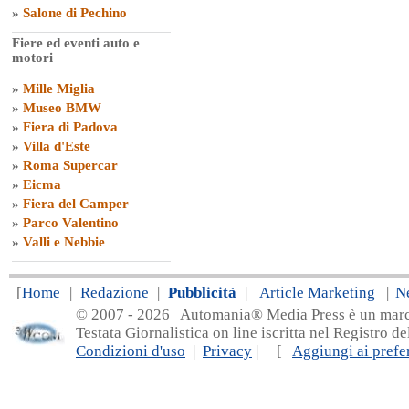
»
Salone di Pechino
Fiere ed eventi auto e
motori
»
Mille Miglia
»
Museo BMW
»
Fiera di Padova
»
Villa d'Este
»
Roma Supercar
»
Eicma
»
Fiera del Camper
»
Parco Valentino
»
Valli e Nebbie
[
Home
|
Redazione
|
Pubblicità
|
Article Marketing
|
N
© 2007 - 20
26 Automania® Media Press è un marchio 
Testata Giornalistica on line iscritta nel Registro d
Condizioni d'uso
|
Privacy
| [
Aggiungi ai prefer