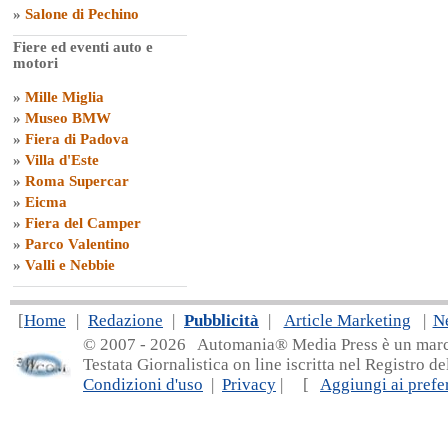
»
Salone di Pechino
Fiere ed eventi auto e
motori
»
Mille Miglia
»
Museo BMW
»
Fiera di Padova
»
Villa d'Este
»
Roma Supercar
»
Eicma
»
Fiera del Camper
»
Parco Valentino
»
Valli e Nebbie
[
Home
|
Redazione
|
Pubblicità
|
Article Marketing
|
N
© 2007 - 20
26 Automania® Media Press è un marchio 
Testata Giornalistica on line iscritta nel Registro d
Condizioni d'uso
|
Privacy
| [
Aggiungi ai prefer