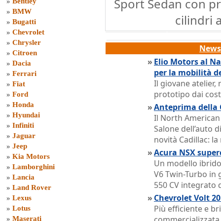
Sport Sedan con pro
»
Bentley
»
BMW
cilindri
»
Bugatti
»
Chevrolet
»
Chrysler
News 
»
Citroen
»
Elio Motors al N
»
Dacia
per la mobilità d
»
Ferrari
Il giovane atelier
»
Fiat
prototipo dai cos
»
Ford
»
Honda
»
Anteprima della 
»
Hyundai
Il North American 
»
Infiniti
Salone dell’auto d
»
Jaguar
novità Cadillac: l
»
Jeep
»
Acura NSX superc
»
Kia Motors
Un modello ibrid
»
Lamborghini
V6 Twin-Turbo in 
»
Lancia
550 CV integrato d
»
Land Rover
»
Chevrolet Volt 20
»
Lexus
Più efficiente e b
»
Lotus
commercializzata 
»
Maserati