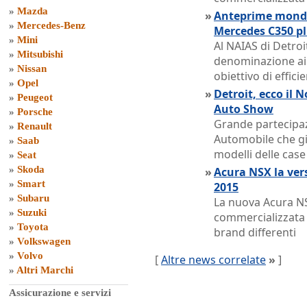
»
Mazda
»
Anteprime mondi
»
Mercedes-Benz
Mercedes C350 pl
»
Mini
Al NAIAS di Detro
»
Mitsubishi
denominazione ai
»
Nissan
obiettivo di effic
»
Opel
»
Detroit, ecco il
»
Peugeot
Auto Show
»
Porsche
Grande partecipaz
»
Renault
Automobile che gi
»
Saab
modelli delle case
»
Seat
»
Skoda
»
Acura NSX la ver
»
Smart
2015
»
Subaru
La nuova Acura NS
»
Suzuki
commercializzata i
»
Toyota
brand differenti
»
Volkswagen
»
Volvo
[
Altre news correlate
»
]
»
Altri Marchi
Assicurazione e servizi