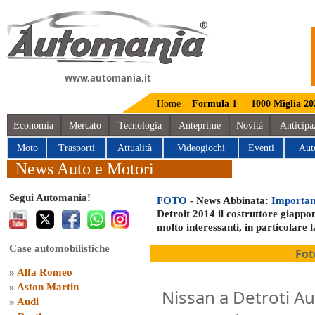
www.automania.it
Home
Formula 1
1000 Miglia 20
Economia
Mercato
Tecnologia
Anteprime
Novità
Anticipa
Moto
Trasporti
Attualità
Videogiochi
Eventi
Aut
News Auto e Motori
Segui Automania!
FOTO
- News Abbinata:
Important
Detroit 2014 il costruttore giappo
molto interessanti, in particolare
Case automobilistiche
Fot
»
Alfa Romeo
»
Aston Martin
Nissan a Detroti A
»
Audi