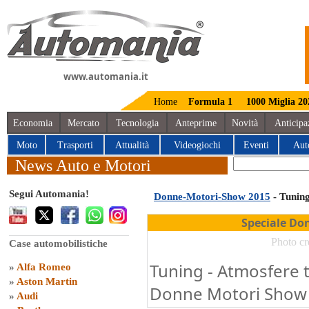
www.automania.it
Home
Formula 1
1000 Miglia 20
Economia
Mercato
Tecnologia
Anteprime
Novità
Anticipa
Moto
Trasporti
Attualità
Videogiochi
Eventi
Aut
News Auto e Motori
Segui Automania!
Donne-Motori-Show 2015
- Tunin
Speciale Do
Photo cr
Case automobilistiche
Tuning - Atmosfere t
»
Alfa Romeo
»
Aston Martin
Donne Motori Show 
»
Audi