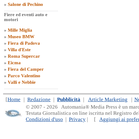
»
Salone di Pechino
Fiere ed eventi auto e
motori
»
Mille Miglia
»
Museo BMW
»
Fiera di Padova
»
Villa d'Este
»
Roma Supercar
»
Eicma
»
Fiera del Camper
»
Parco Valentino
»
Valli e Nebbie
[
Home
|
Redazione
|
Pubblicità
|
Article Marketing
|
N
© 2007 - 20
26 Automania® Media Press è un marchio 
Testata Giornalistica on line iscritta nel Registro d
Condizioni d'uso
|
Privacy
| [
Aggiungi ai prefer