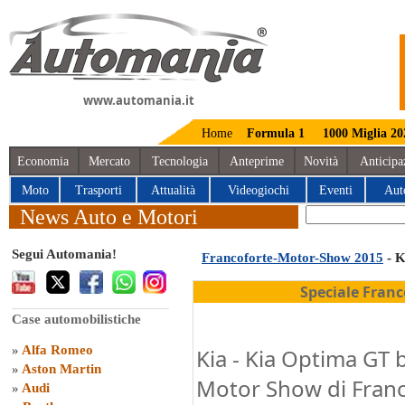
www.automania.it
Home
Formula 1
1000 Miglia 20
Economia
Mercato
Tecnologia
Anteprime
Novità
Anticipa
Moto
Trasporti
Attualità
Videogiochi
Eventi
Aut
News Auto e Motori
Segui Automania!
Francoforte-Motor-Show 2015
- K
Speciale Fran
Case automobilistiche
»
Alfa Romeo
Kia - Kia Optima GT b
»
Aston Martin
Motor Show di Fran
»
Audi