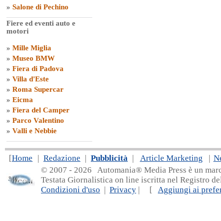
»
Salone di Pechino
Fiere ed eventi auto e
motori
»
Mille Miglia
»
Museo BMW
»
Fiera di Padova
»
Villa d'Este
»
Roma Supercar
»
Eicma
»
Fiera del Camper
»
Parco Valentino
»
Valli e Nebbie
[
Home
|
Redazione
|
Pubblicità
|
Article Marketing
|
N
© 2007 - 20
26 Automania® Media Press è un marchio 
Testata Giornalistica on line iscritta nel Registro d
Condizioni d'uso
|
Privacy
| [
Aggiungi ai prefer