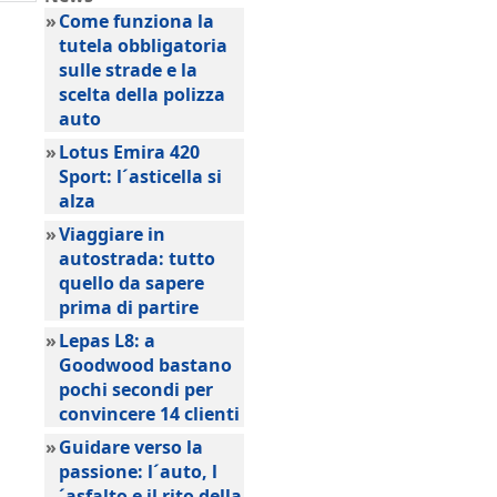
»
Come funziona la
tutela obbligatoria
sulle strade e la
scelta della polizza
auto
»
Lotus Emira 420
Sport: l´asticella si
alza
»
Viaggiare in
autostrada: tutto
quello da sapere
prima di partire
»
Lepas L8: a
Goodwood bastano
pochi secondi per
convincere 14 clienti
»
Guidare verso la
passione: l´auto, l
´asfalto e il rito della