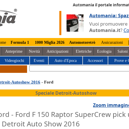
Automania il portale informat
Automania: Spaz
Vuoi promuovere la
Automania.it
?
Co
ome
Formula 1
1000 Miglia 2026
Automotoretrò
Assicurazioni
Anteprime
Novità
Anticipazioni
Elettriche
Ecologia
Saloni
Videogiochi
Eventi
Auto d'Epoca
Accessori
Prove e 
etroit-Autoshow 2016
- Ford
Speciale Detroit-Autoshow
Zoom immagin
ord - Ford F 150 Raptor SuperCrew pick
l Detroit Auto Show 2016