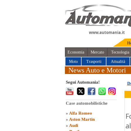
www.automania.it
H
Economia
Mercato
Tecnologia
Moto
Trasporti
Attualità
News Auto e Motori
Segui Automania!
D
Case automobilistiche
»
Alfa Romeo
F
»
Aston Martin
a
»
Audi