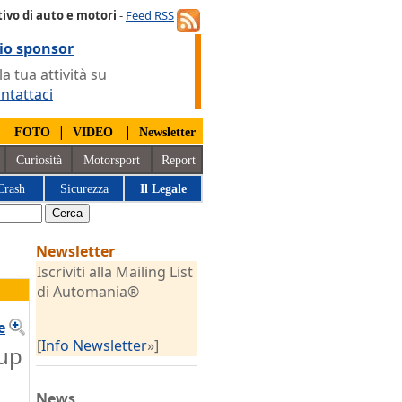
ivo di auto e motori
-
Feed RSS
io sponsor
 tua attività su
ntattaci
|
|
|
FOTO
VIDEO
Newsletter
Curiosità
Motorsport
Report
Crash
Sicurezza
Il Legale
Newsletter
Iscriviti alla Mailing List
di Automania®
e
[
Info Newsletter
»]
 up
News