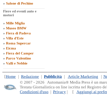
»
Salone di Pechino
Fiere ed eventi auto e
motori
»
Mille Miglia
»
Museo BMW
»
Fiera di Padova
»
Villa d'Este
»
Roma Supercar
»
Eicma
»
Fiera del Camper
»
Parco Valentino
»
Valli e Nebbie
[
Home
|
Redazione
|
Pubblicità
|
Article Marketing
|
N
© 2007 - 20
26 Automania® Media Press è un marchio 
Testata Giornalistica on line iscritta nel Registro d
Condizioni d'uso
|
Privacy
| [
Aggiungi ai prefer