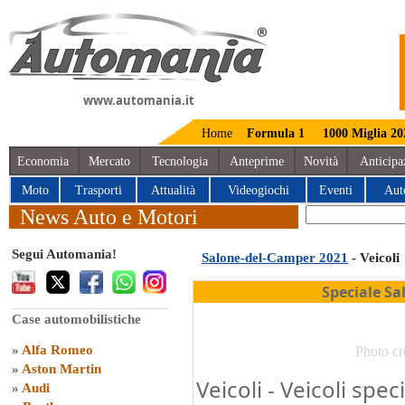
www.automania.it
Home
Formula 1
1000 Miglia 20
Economia
Mercato
Tecnologia
Anteprime
Novità
Anticipa
Moto
Trasporti
Attualità
Videogiochi
Eventi
Aut
News Auto e Motori
Segui Automania!
Salone-del-Camper 2021
- Veicoli
Speciale S
Case automobilistiche
»
Alfa Romeo
Photo cr
»
Aston Martin
Veicoli - Veicoli spe
»
Audi