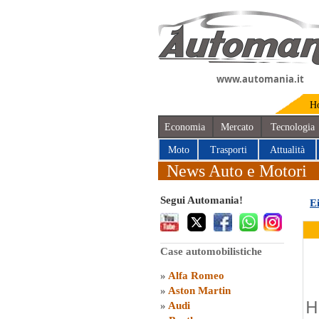
www.automania.it
H
Economia
Mercato
Tecnologia
Moto
Trasporti
Attualità
News Auto e Motori
Segui Automania!
E
Case automobilistiche
»
Alfa Romeo
»
Aston Martin
H
»
Audi