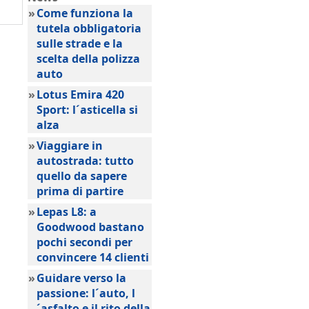
»
Come funziona la
tutela obbligatoria
sulle strade e la
scelta della polizza
auto
»
Lotus Emira 420
Sport: l´asticella si
alza
»
Viaggiare in
autostrada: tutto
quello da sapere
prima di partire
»
Lepas L8: a
Goodwood bastano
pochi secondi per
convincere 14 clienti
»
Guidare verso la
passione: l´auto, l
´asfalto e il rito della