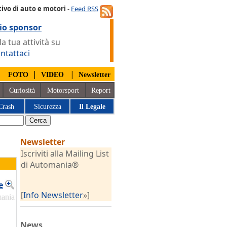
ivo di auto e motori
-
Feed RSS
io sponsor
 tua attività su
ntattaci
|
|
|
FOTO
VIDEO
Newsletter
Curiosità
Motorsport
Report
Crash
Sicurezza
Il Legale
Newsletter
Iscriviti alla Mailing List
di Automania®
e
[
Info Newsletter
»]
mania
News