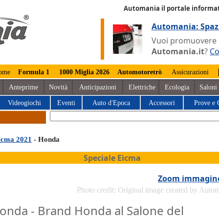
Automania il portale informat
Automania: Spaz
Vuoi promuovere la
Automania.it
?
Co
ome
Formula 1
1000 Miglia 2026
Automotoretrò
Assicurazioni
Anteprime
Novità
Anticipazioni
Elettriche
Ecologia
Saloni
Videogiochi
Eventi
Auto d'Epoca
Accessori
Prove e 
icma 2021
- Honda
Speciale Eicma
Zoom immagin
Photo credit: Original image created by Auto
onda - Brand Honda al Salone del