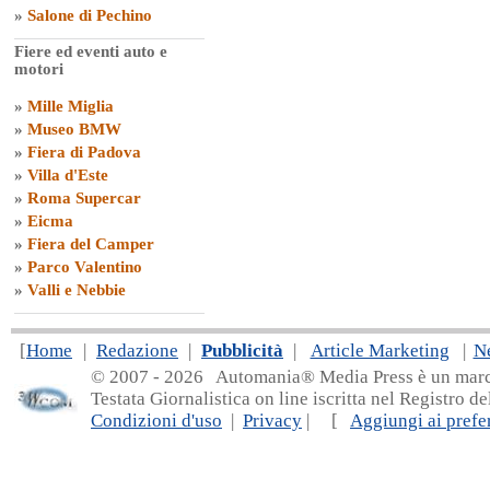
»
Salone di Pechino
Fiere ed eventi auto e
motori
»
Mille Miglia
»
Museo BMW
»
Fiera di Padova
»
Villa d'Este
»
Roma Supercar
»
Eicma
»
Fiera del Camper
»
Parco Valentino
»
Valli e Nebbie
[
Home
|
Redazione
|
Pubblicità
|
Article Marketing
|
N
© 2007 - 20
26 Automania® Media Press è un marchio 
Testata Giornalistica on line iscritta nel Registro d
Condizioni d'uso
|
Privacy
| [
Aggiungi ai prefer