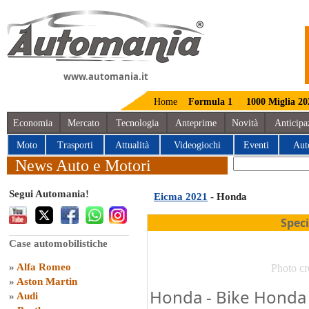
www.automania.it
Home
Formula 1
1000 Miglia 20
Economia
Mercato
Tecnologia
Anteprime
Novità
Anticipa
Moto
Trasporti
Attualità
Videogiochi
Eventi
Aut
News Auto e Motori
Segui Automania!
Eicma 2021
- Honda
Spec
Case automobilistiche
»
Alfa Romeo
Photo cr
»
Aston Martin
Honda - Bike Honda
»
Audi