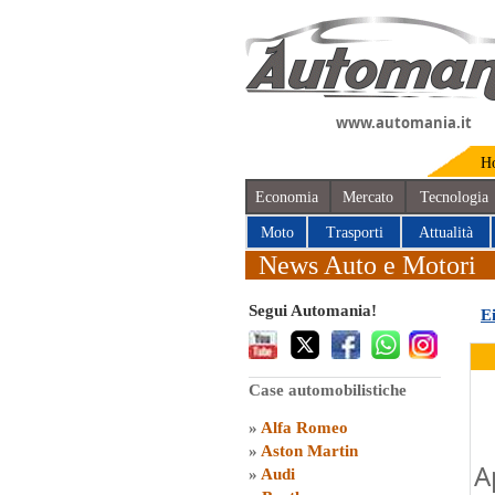
www.automania.it
H
Economia
Mercato
Tecnologia
Moto
Trasporti
Attualità
News Auto e Motori
Segui Automania!
E
Case automobilistiche
»
Alfa Romeo
»
Aston Martin
A
»
Audi