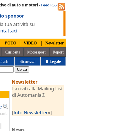
ivo di auto e motori
-
Feed RSS
io sponsor
 tua attività su
ntattaci
|
|
|
FOTO
VIDEO
Newsletter
Curiosità
Motorsport
Report
Crash
Sicurezza
Il Legale
Newsletter
Iscriviti alla Mailing List
di Automania®
e
[
Info Newsletter
»]
mania
l
News