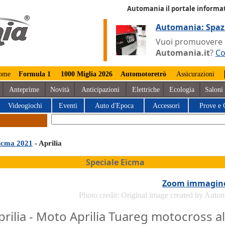
Automania il portale informat
Automania: Spaz
Vuoi promuovere la
Automania.it
?
Co
ome
Formula 1
1000 Miglia 2026
Automotoretrò
Assicurazioni
Anteprime
Novità
Anticipazioni
Elettriche
Ecologia
Saloni
Videogiochi
Eventi
Auto d'Epoca
Accessori
Prove e 
icma 2021
- Aprilia
Speciale Eicma
Zoom immagin
Photo credit: Original image created by Auto
prilia - Moto Aprilia Tuareg motocross al