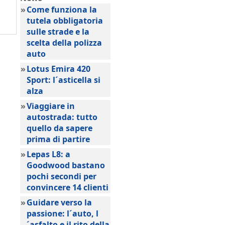
»
Come funziona la
tutela obbligatoria
sulle strade e la
scelta della polizza
auto
»
Lotus Emira 420
Sport: l´asticella si
alza
»
Viaggiare in
autostrada: tutto
quello da sapere
prima di partire
»
Lepas L8: a
Goodwood bastano
pochi secondi per
convincere 14 clienti
»
Guidare verso la
passione: l´auto, l
´asfalto e il rito della