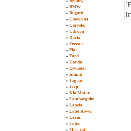
»
Bentley
´
»
BMW
I
»
Bugatti
»
Chevrolet
»
Chrysler
»
Citroen
»
Dacia
»
Ferrari
»
Fiat
»
Ford
»
Honda
»
Hyundai
»
Infiniti
»
Jaguar
»
Jeep
»
Kia Motors
»
Lamborghini
»
Lancia
»
Land Rover
»
Lexus
»
Lotus
»
Maserati