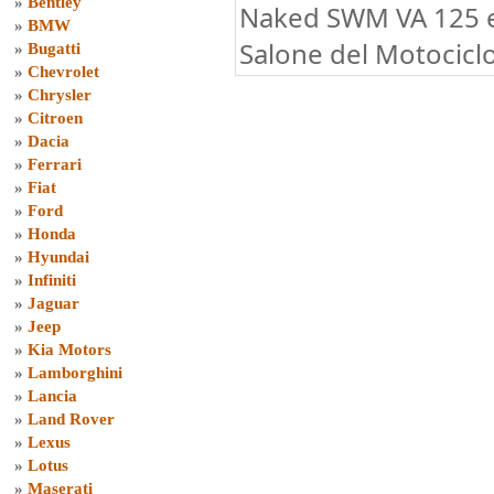
»
Bentley
Naked SWM VA 125 e
»
BMW
Salone del Motociclo
»
Bugatti
»
Chevrolet
»
Chrysler
»
Citroen
»
Dacia
»
Ferrari
»
Fiat
»
Ford
»
Honda
»
Hyundai
»
Infiniti
»
Jaguar
»
Jeep
»
Kia Motors
»
Lamborghini
»
Lancia
»
Land Rover
»
Lexus
»
Lotus
»
Maserati