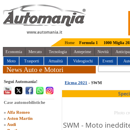
www.automania.it
Home
Formula 1
1000 Miglia 20
Economia
Mercato
Tecnologia
Anteprime
Novità
Anticipa
Moto
Trasporti
Attualità
Videogiochi
Eventi
Aut
News Auto e Motori
Segui Automania!
Eicma 2021
- SWM
Spec
Case automobilistiche
»
Alfa Romeo
Photo cr
»
Aston Martin
SWM - Moto ineddite
»
Audi