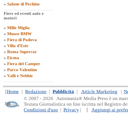
»
Salone di Pechino
Fiere ed eventi auto e
motori
»
Mille Miglia
»
Museo BMW
»
Fiera di Padova
»
Villa d'Este
»
Roma Supercar
»
Eicma
»
Fiera del Camper
»
Parco Valentino
»
Valli e Nebbie
[
Home
|
Redazione
|
Pubblicità
|
Article Marketing
|
N
© 2007 - 20
26 Automania® Media Press è un marchio 
Testata Giornalistica on line iscritta nel Registro d
Condizioni d'uso
|
Privacy
| [
Aggiungi ai prefer