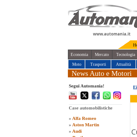
www.automania.it
H
Economia
Mercato
Tecnologia
Moto
Trasporti
Attualità
News Auto e Motori
Segui Automania!
E
Case automobilistiche
»
Alfa Romeo
»
Aston Martin
C
»
Audi