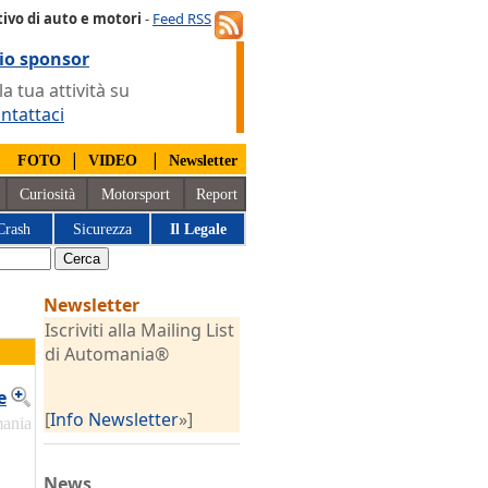
ivo di auto e motori
-
Feed RSS
io sponsor
 tua attività su
ntattaci
|
|
|
FOTO
VIDEO
Newsletter
Curiosità
Motorsport
Report
Crash
Sicurezza
Il Legale
Newsletter
Iscriviti alla Mailing List
di Automania®
e
[
Info Newsletter
»]
mania
News