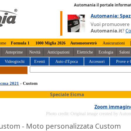
Automania il portale informat
Automania: Spaz
Vuoi promuovere la
Automania.it
?
Co
ome
Formula 1
1000 Miglia 2026
Automotoretrò
Assicurazioni
Anteprime
Novità
Anticipazioni
Elettriche
Ecologia
Saloni
Videogiochi
Eventi
Auto d'Epoca
Accessori
Prove e 
icma 2021
- Custom
Speciale Eicma
Zoom immagin
Photo credit: Original image created by Auto
ustom - Moto personalizzata Custom