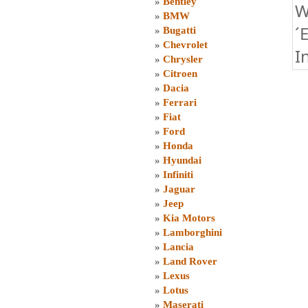
»
Bentley
W
»
BMW
´
»
Bugatti
»
Chevrolet
I
»
Chrysler
»
Citroen
»
Dacia
»
Ferrari
»
Fiat
»
Ford
»
Honda
»
Hyundai
»
Infiniti
»
Jaguar
»
Jeep
»
Kia Motors
»
Lamborghini
»
Lancia
»
Land Rover
»
Lexus
»
Lotus
»
Maserati