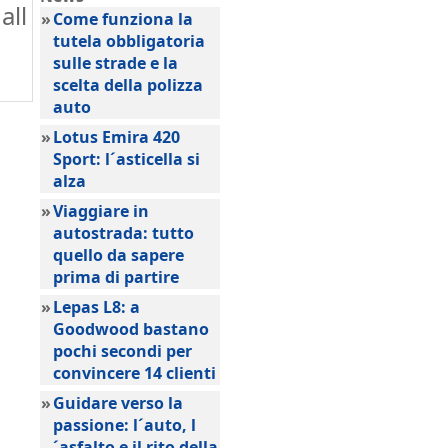
all
»
Come funziona la
tutela obbligatoria
sulle strade e la
scelta della polizza
auto
»
Lotus Emira 420
Sport: l´asticella si
alza
»
Viaggiare in
autostrada: tutto
quello da sapere
prima di partire
»
Lepas L8: a
Goodwood bastano
pochi secondi per
convincere 14 clienti
»
Guidare verso la
passione: l´auto, l
´asfalto e il rito della