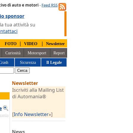
ivo di auto e motori
-
Feed RSS
io sponsor
 tua attività su
ntattaci
|
|
|
FOTO
VIDEO
Newsletter
Curiosità
Motorsport
Report
Crash
Sicurezza
Il Legale
Newsletter
Iscriviti alla Mailing List
di Automania®
e
[
Info Newsletter
»]
mania
News