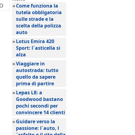
ho
»
Come funziona la
tutela obbligatoria
sulle strade e la
scelta della polizza
auto
»
Lotus Emira 420
Sport: l´asticella si
alza
»
Viaggiare in
autostrada: tutto
quello da sapere
prima di partire
»
Lepas L8: a
Goodwood bastano
pochi secondi per
convincere 14 clienti
»
Guidare verso la
passione: l´auto, l
´asfalto e il rito della