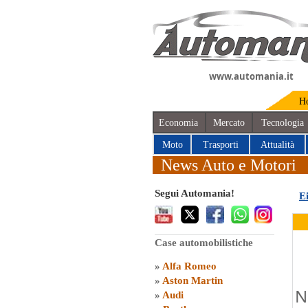
www.automania.it
H
Economia
Mercato
Tecnologia
Moto
Trasporti
Attualità
News Auto e Motori
Segui Automania!
E
Case automobilistiche
»
Alfa Romeo
»
Aston Martin
N
»
Audi