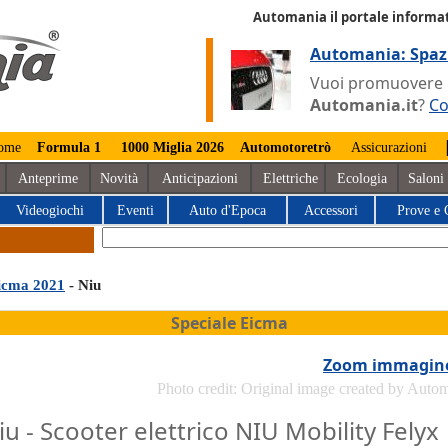
Automania il portale informat
Automania: Spaz
Vuoi promuovere la
Automania.it
?
Co
ome
Formula 1
1000 Miglia 2026
Automotoretrò
Assicurazioni
Anteprime
Novità
Anticipazioni
Elettriche
Ecologia
Saloni
Videogiochi
Eventi
Auto d'Epoca
Accessori
Prove e 
icma 2021
- Niu
Speciale Eicma
Zoom immagin
Photo credit: Original image created by Auto
iu - Scooter elettrico NIU Mobility Felyx