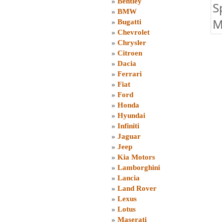
»
Bentley
S
»
BMW
M
»
Bugatti
»
Chevrolet
»
Chrysler
»
Citroen
»
Dacia
»
Ferrari
»
Fiat
»
Ford
»
Honda
»
Hyundai
»
Infiniti
»
Jaguar
»
Jeep
»
Kia Motors
»
Lamborghini
»
Lancia
»
Land Rover
»
Lexus
»
Lotus
»
Maserati