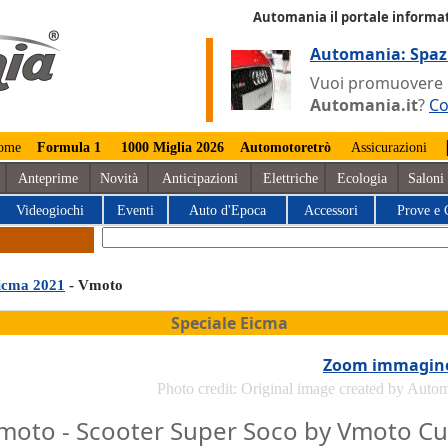
Automania il portale informat
Automania: Spaz
Vuoi promuovere la
Automania.it
?
Co
ome
Formula 1
1000 Miglia 2026
Automotoretrò
Assicurazioni
Anteprime
Novità
Anticipazioni
Elettriche
Ecologia
Saloni
Videogiochi
Eventi
Auto d'Epoca
Accessori
Prove e 
icma 2021
- Vmoto
Speciale Eicma
Zoom immagin
Photo credit: Original image created by Auto
moto - Scooter Super Soco by Vmoto C