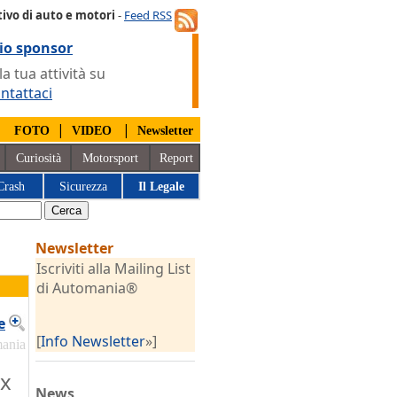
ivo di auto e motori
-
Feed RSS
io sponsor
 tua attività su
ntattaci
|
|
|
FOTO
VIDEO
Newsletter
Curiosità
Motorsport
Report
Crash
Sicurezza
Il Legale
Newsletter
Iscriviti alla Mailing List
di Automania®
e
[
Info Newsletter
»]
mania
ux
News