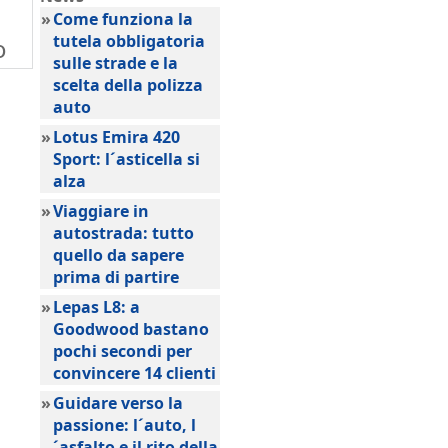
»
Come funziona la
tutela obbligatoria
o
sulle strade e la
scelta della polizza
auto
»
Lotus Emira 420
Sport: l´asticella si
alza
»
Viaggiare in
autostrada: tutto
quello da sapere
prima di partire
»
Lepas L8: a
Goodwood bastano
pochi secondi per
convincere 14 clienti
»
Guidare verso la
passione: l´auto, l
´asfalto e il rito della