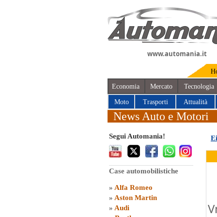
www.automania.it
H
Economia
Mercato
Tecnologia
Moto
Trasporti
Attualità
News Auto e Motori
Segui Automania!
E
Case automobilistiche
»
Alfa Romeo
»
Aston Martin
V
»
Audi