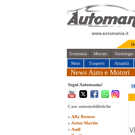
www.automania.it
H
Economia
Mercato
Tecnologia
Moto
Trasporti
Attualità
News Auto e Motori
Segui Automania!
M
Case automobilistiche
»
Alfa Romeo
»
Aston Martin
V
»
Audi