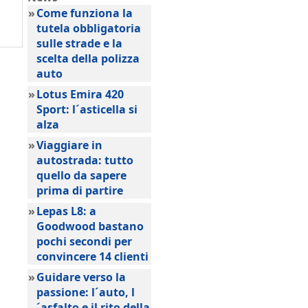
»
Come funziona la
tutela obbligatoria
sulle strade e la
scelta della polizza
auto
»
Lotus Emira 420
Sport: l´asticella si
alza
»
Viaggiare in
autostrada: tutto
quello da sapere
prima di partire
»
Lepas L8: a
Goodwood bastano
pochi secondi per
convincere 14 clienti
»
Guidare verso la
passione: l´auto, l
´asfalto e il rito della