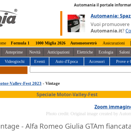
Automania il portale informat
Automania: Spaz
Vuoi promuovere la
Automania.it
?
Co
ome
Formula 1
1000 Miglia 2026
Automotoretrò
Assicurazioni
Anteprime
Novità
Anticipazioni
Elettriche
Ecologia
Saloni
Videogiochi
Eventi
Auto d'Epoca
Accessori
Prove e 
otor-Valley-Fest 2023
- Vintage
Speciale Motor-Valley-Fest
Zoom immagin
Photo credit: Original image created by Auto
intage - Alfa Romeo Giulia GTAm fiancat