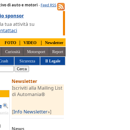
ivo di auto e motori
-
Feed RSS
io sponsor
 tua attività su
ntattaci
|
|
|
FOTO
VIDEO
Newsletter
Curiosità
Motorsport
Report
Crash
Sicurezza
Il Legale
Newsletter
Iscriviti alla Mailing List
di Automania®
e
[
Info Newsletter
»]
mania
a
News