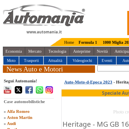
www.automania.it
Home
Formula 1
1000 Miglia 20
Economia
Mercato
Tecnologia
Anteprime
Novità
Anticipa
Moto
Trasporti
Attualità
Videogiochi
Eventi
Aut
News Auto e Motori
Segui Automania!
Auto-Moto-d-Epoca 2023
- Herita
Speciale Au
Case automobilistiche
»
Alfa Romeo
Photo cr
»
Aston Martin
Heritage - MG GB 160
»
Audi