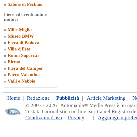
»
Salone di Pechino
Fiere ed eventi auto e
motori
»
Mille Miglia
»
Museo BMW
»
Fiera di Padova
»
Villa d'Este
»
Roma Supercar
»
Eicma
»
Fiera del Camper
»
Parco Valentino
»
Valli e Nebbie
[
Home
|
Redazione
|
Pubblicità
|
Article Marketing
|
N
© 2007 - 20
26 Automania® Media Press è un marchio 
Testata Giornalistica on line iscritta nel Registro d
Condizioni d'uso
|
Privacy
| [
Aggiungi ai prefer