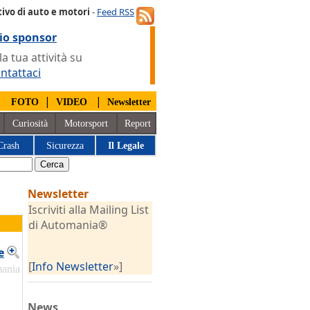
ivo di auto e motori
-
Feed RSS
io sponsor
 tua attività su
ntattaci
|
|
|
FOTO
VIDEO
Newsletter
Curiosità
Motorsport
Report
Crash
Sicurezza
Il Legale
Newsletter
Iscriviti alla Mailing List
di Automania®
e
[
Info Newsletter
»]
mania
News