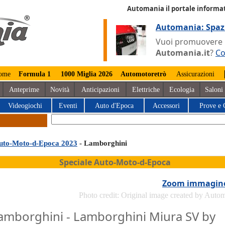
Automania il portale informat
Automania: Spaz
Vuoi promuovere la
Automania.it
?
Co
ome
Formula 1
1000 Miglia 2026
Automotoretrò
Assicurazioni
Anteprime
Novità
Anticipazioni
Elettriche
Ecologia
Saloni
Videogiochi
Eventi
Auto d'Epoca
Accessori
Prove e 
uto-Moto-d-Epoca 2023
- Lamborghini
Speciale Auto-Moto-d-Epoca
Zoom immagin
Photo credit: Original image created by Auto
amborghini - Lamborghini Miura SV by