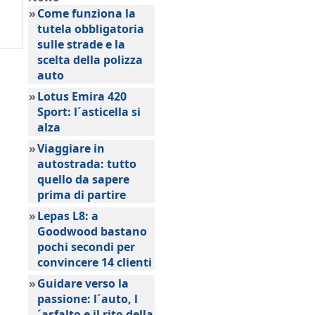
»
Come funziona la
tutela obbligatoria
sulle strade e la
scelta della polizza
auto
»
Lotus Emira 420
Sport: l´asticella si
alza
»
Viaggiare in
autostrada: tutto
quello da sapere
prima di partire
»
Lepas L8: a
Goodwood bastano
pochi secondi per
convincere 14 clienti
»
Guidare verso la
passione: l´auto, l
´asfalto e il rito della