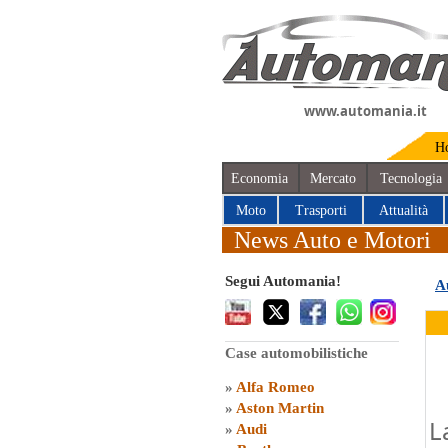
www.automania.it
H
Economia
Mercato
Tecnologia
Moto
Trasporti
Attualità
News Auto e Motori
Segui Automania!
A
Case automobilistiche
»
Alfa Romeo
»
Aston Martin
L
»
Audi