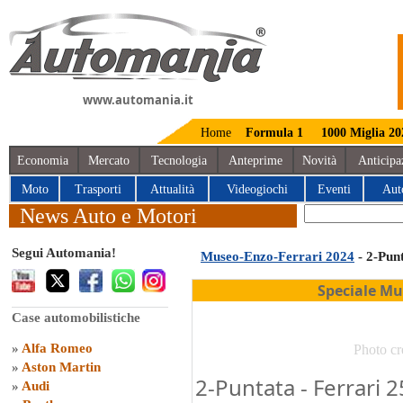
www.automania.it
Home
Formula 1
1000 Miglia 20
Economia
Mercato
Tecnologia
Anteprime
Novità
Anticipa
Moto
Trasporti
Attualità
Videogiochi
Eventi
Aut
News Auto e Motori
Segui Automania!
Museo-Enzo-Ferrari 2024
- 2-Pun
Speciale Mu
Case automobilistiche
»
Alfa Romeo
Photo cr
»
Aston Martin
2-Puntata - Ferrari 
»
Audi