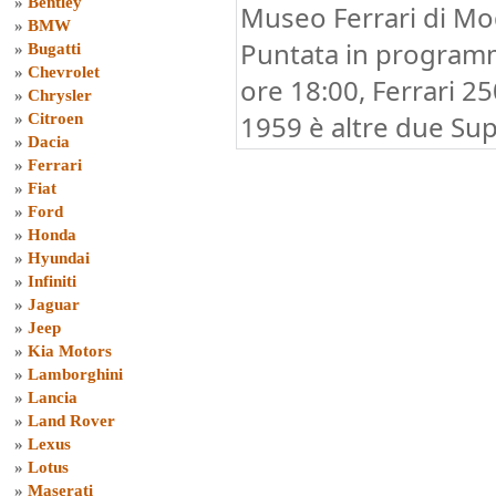
»
Bentley
Museo Ferrari di Mo
»
BMW
Puntata in program
»
Bugatti
»
Chevrolet
ore 18:00, Ferrari 2
»
Chrysler
1959 è altre due Sup
»
Citroen
»
Dacia
»
Ferrari
»
Fiat
»
Ford
»
Honda
»
Hyundai
»
Infiniti
»
Jaguar
»
Jeep
»
Kia Motors
»
Lamborghini
»
Lancia
»
Land Rover
»
Lexus
»
Lotus
»
Maserati