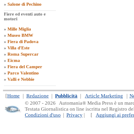
»
Salone di Pechino
Fiere ed eventi auto e
motori
»
Mille Miglia
»
Museo BMW
»
Fiera di Padova
»
Villa d'Este
»
Roma Supercar
»
Eicma
»
Fiera del Camper
»
Parco Valentino
»
Valli e Nebbie
[
Home
|
Redazione
|
Pubblicità
|
Article Marketing
|
N
© 2007 - 20
26 Automania® Media Press è un marchio 
Testata Giornalistica on line iscritta nel Registro d
Condizioni d'uso
|
Privacy
| [
Aggiungi ai prefer