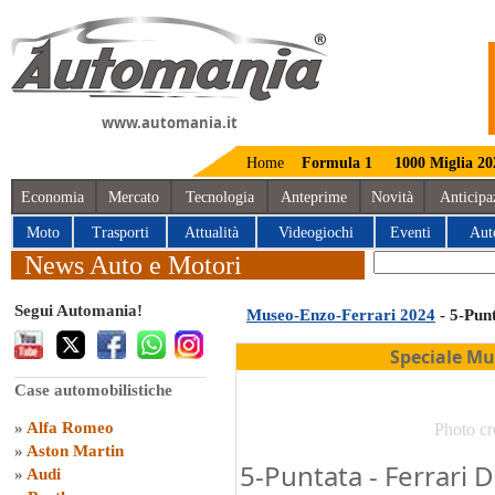
www.automania.it
Home
Formula 1
1000 Miglia 20
Economia
Mercato
Tecnologia
Anteprime
Novità
Anticipa
Moto
Trasporti
Attualità
Videogiochi
Eventi
Aut
News Auto e Motori
Segui Automania!
Museo-Enzo-Ferrari 2024
- 5-Pun
Speciale Mu
Case automobilistiche
»
Alfa Romeo
Photo cr
»
Aston Martin
5-Puntata - Ferrari 
»
Audi