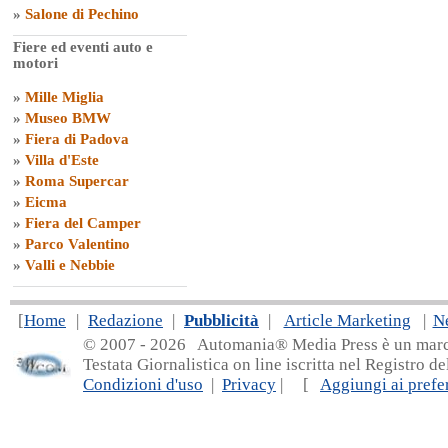
»
Salone di Pechino
Fiere ed eventi auto e
motori
»
Mille Miglia
»
Museo BMW
»
Fiera di Padova
»
Villa d'Este
»
Roma Supercar
»
Eicma
»
Fiera del Camper
»
Parco Valentino
»
Valli e Nebbie
[
Home
|
Redazione
|
Pubblicità
|
Article Marketing
|
N
© 2007 - 20
26 Automania® Media Press è un marchio 
Testata Giornalistica on line iscritta nel Registro d
Condizioni d'uso
|
Privacy
| [
Aggiungi ai prefer